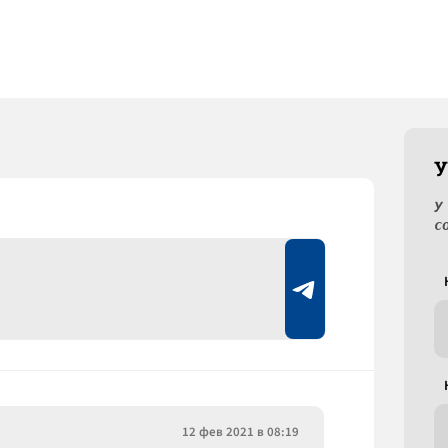
У
У
с
12 фев 2021 в 08:19