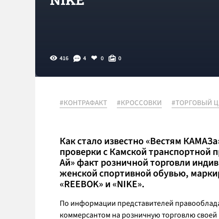
416
4
0
0
#КОНТРАФАКТ
#КРОССОВКИ
#ТОРГОВЫЙ Ц
Как стало известно «Вестям КАМАЗа
проверки с Камской транспортной 
Ай» факт розничной торговли инд
женской спортивной обувью, марк
«REEBOK» и «NIKE».
По информации представителей правооблада
коммерсантом на розничную торговлю своей