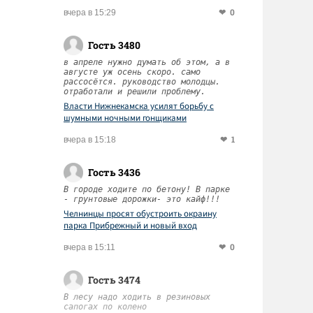
0
вчера в 15:29
Гость 3480
в апреле нужно думать об этом, а в
августе уж осень скоро. само
рассосётся. руководство молодцы.
отработали и решили проблему.
Власти Нижнекамска усилят борьбу с
шумными ночными гонщиками
1
вчера в 15:18
Гость 3436
В городе ходите по бетону! В парке
- грунтовые дорожки- это кайф!!!
Челнинцы просят обустроить окраину
парка Прибрежный и новый вход
0
вчера в 15:11
Гость 3474
В лесу надо ходить в резиновых
сапогах по колено