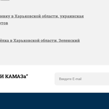
шевку в Харьковской области, украинская
ртов
сёлка в Харьковской области, Зеленский
ТИ КАМАЗа”