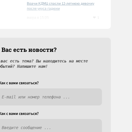
Врачи КДМЦ спасли 12-летнюю девочку
после укуса гадюки
1
вчера в 15:05
 Вас есть новости?
 вас есть тема? Вы находитесь на месте
обытий? Напишите нам!
Как c вами связаться?
Как c вами связаться?