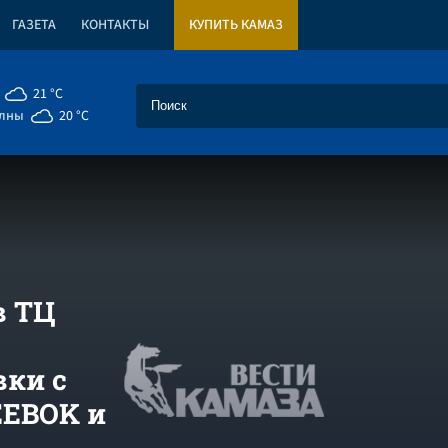
ГАЗЕТА
КОНТАКТЫ
КУПИТЬ КАМАЗ
21 °C
елны
20 °C
в ТЦ
вки с
EEBOK и