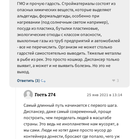
ГМО и прочую гадость. Стройматериалы состоят из
опасных химических веществ, которые выделяют
альдегиды, формальдегиды, особенно при
нагревании (под солнечным светом например),
посуда из пластика, бутылки пластиковые,
экологические отходы с классом опасности,
выхлопные газы из труб предприятий и автомобилей
- все не перечислить. Организм не может столько
гадостей самостоятельно выводить. Тяжелые металлы
в рыбе из рек. Это просто кошмар. Диспансер только
выявит, а может и не выявить болезнь. Но это не
выход.
3
Ответить (3)
Гость 274
25 янв 2021 в 13:14
Самый длинный путь начинается с первого шага.
Диспансер, даже самый современный, проще
построить, чем переделать людей в масштабе
страны. Это ведь не инопланетяне нам мусорят, а
мы сами. Люди не хотят даже просто мусор до
контейнера донести, бросают где попало, чего уж