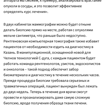
аппарата мы сможем, к примеру, анализировать врастание
опухоли в сосуды, и это позволит эффективнее
определять курс лечения
».
В двух кабинетах маммографии можно будет отныне
делать биопсию прямо на месте, работая с опухолями
мельче сантиметра, что раньше было недоступно.
Рентгеновская компьютерная томография также избавит
пациентов от необходимости ездить на диагностику в
Казань. В манипуляционной, оснащенной новой для
Челнов технологией С-дуга, с каждым пациентом будет
работать команда рентгенологов, узистов, эндоскопистов
и онкологов – такой подход обеспечит забор
биоматериала и диагностику в течение нескольких часов.
Прежде процедура биопсии требовала серьезных и
травматичных операций, пациент вынужден был лежать
до двух недель. Теперь в течение дня врачи смогут
провести и проанализировать даже самую сложную
биопсию, вроде получения образца ткани печени.