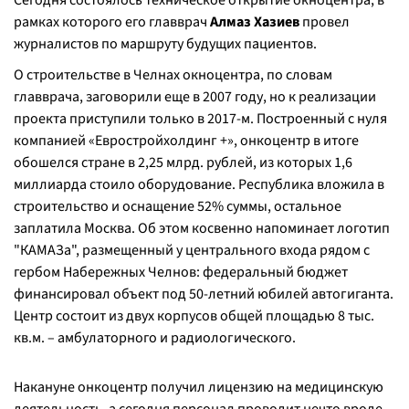
Сегодня состоялось техническое открытие окноцентра, в
рамках которого его главврач
Алмаз Хазиев
провел
журналистов по маршруту будущих пациентов.
О строительстве в Челнах окноцентра, по словам
главврача, заговорили еще в 2007 году, но к реализации
проекта приступили только в 2017-м. Построенный с нуля
компанией «Евростройхолдинг +», онкоцентр в итоге
обошелся стране в 2,25 млрд. рублей, из которых 1,6
миллиарда стоило оборудование. Республика вложила в
строительство и оснащение 52% суммы, остальное
заплатила Москва. Об этом косвенно напоминает логотип
"КАМАЗа", размещенный у центрального входа рядом с
гербом Набережных Челнов: федеральный бюджет
финансировал объект под 50-летний юбилей автогиганта.
Центр состоит из двух корпусов общей площадью 8 тыс.
кв.м. – амбулаторного и радиологического.
Накануне онкоцентр получил лицензию на медицинскую