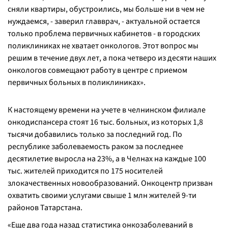
сняли квартиры, обустроились, мы больше ни в чем не
нуждаемся, -
заверил главврач,
- актуальной остается
только проблема первичных кабинетов - в городских
поликлиниках не хватает онкологов. Этот вопрос мы
решим в течение двух лет, а пока четверо из десяти наших
онкологов совмещают работу в центре с приемом
первичных больных в поликлиниках
».
К настоящему времени на учете в челнинском филиале
онкодиспансера стоят 16 тыс. больных, из которых 1,8
тысячи добавились только за последний год. По
республике заболеваемость раком за последнее
десятилетие выросла на 23%, а в Челнах на каждые 100
тыс. жителей приходится по 175 носителей
злокачественных новообразований. Онкоцентр призван
охватить своими услугами свыше 1 млн жителей 9-ти
районов Татарстана.
«
Еще два года назад статистика онкозаболеваний в