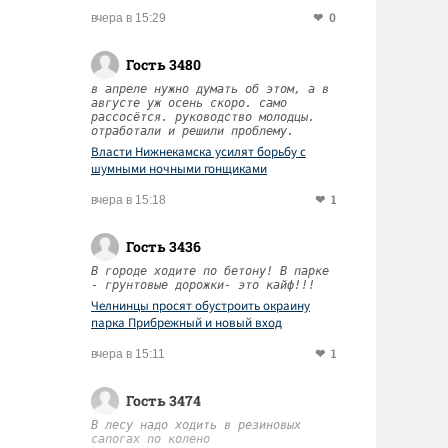
0
вчера в 15:29
Гость 3480
в апреле нужно думать об этом, а в
августе уж осень скоро. само
рассосётся. руководство молодцы.
отработали и решили проблему.
Власти Нижнекамска усилят борьбу с
шумными ночными гонщиками
1
вчера в 15:18
Гость 3436
В городе ходите по бетону! В парке
- грунтовые дорожки- это кайф!!!
Челнинцы просят обустроить окраину
парка Прибрежный и новый вход
1
вчера в 15:11
Гость 3474
В лесу надо ходить в резиновых
сапогах по колено