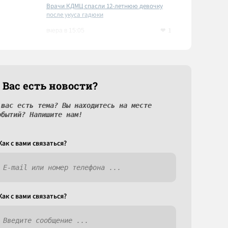
Врачи КДМЦ спасли 12-летнюю девочку
после укуса гадюки
1
вчера в 15:05
 Вас есть новости?
 вас есть тема? Вы находитесь на месте
обытий? Напишите нам!
Как c вами связаться?
Как c вами связаться?