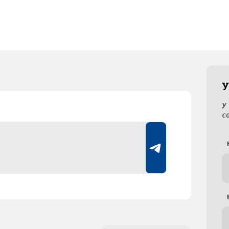
У
У
с