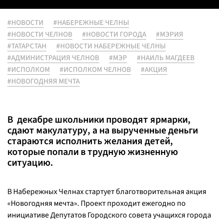
#НОВОСТИ
#НАБЕРЕЖНЫЕ ЧЕЛНЫ
#НОВОСТИ ЧЕЛНОВ
#НОВОСТИ ГОРОДА
#МЭРИЯ
#ТАТАРСТАН
#НОВОСТИ НАБЕРЕЖНЫЕ ЧЕЛНЫ
#АДМИНИСТРАЦИЯ ЧЕЛНОВ
#МЭР
#НАИЛЬ МАГДЕЕВ
#ИСПОЛКОМ
#ИСПОЛКОМ ЧЕЛНОВ
#АКЦИЯ
#НОВОГОДНЯЯ МЕЧТА
В декабре школьники проводят ярмарки,
сдают макулатуру, а на вырученные деньги
стараются исполнить желания детей,
которые попали в трудную жизненную
ситуацию.
В Набережных Челнах стартует благотворительная акция
«Новогодняя мечта». Проект проходит ежегодно по
инициативе Депутатов Городского совета учащихся города