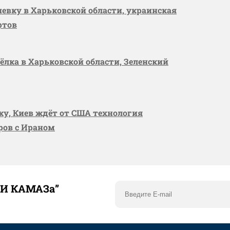
шевку в Харьковской области, украинская
ртов
сёлка в Харьковской области, Зеленский
вку, Киев ждёт от США технология
оров с Ираном
ТИ КАМАЗа”