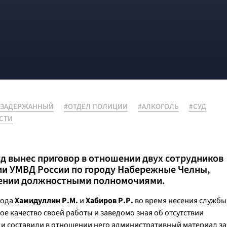
#ЗАДЕРЖАННЫЙ
#ОТДЕЛ ПОЛИЦИИ
#АЛКОГОЛЬ
#СУД
СТИ
д вынес приговор в отношении двух сотрудников
и УМВД России по городу Набережные Челны,
лении должностными полномочиями.
года
Хамидуллин Р.М.
и
Хабиров Р.Р.
во время несения службы
е качество своей работы и заведомо зная об отсутствии
 и составили в отношении него административный материал за