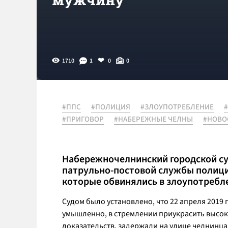
1710
1
0
0
#ППС
#ПОЛИЦИЯ
#ЗЛОУПОТРЕБЛЕНИЕ
#ПРИГОВОР
#НАБЕРЕЖНЫЕ ЧЕЛНЫ
#НОВО
Набережночелнинский городской су
патрульно-постовой службы полици
которые обвинялись в злоупотреб
Судом было установлено, что 22 апреля 2019 
умышленно, в стремлении приукрасить высоко
доказательств, задержали на улице челнинца