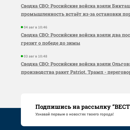
Сводка СВО: Российские войска взяли Бикта
промышленность встаёт из-за остановки по
04 авг в 10:46
Сводка СВО: Российские войска взяли два по
грезит о победе до зимы
03 авг в 10:48
Сводка СВО: Российские войска взяли Ольго
производства ракет Patriot, Трамп - перегов
Подпишись на рассылку “ВЕС
Узнaвай первым о новостях твоего города!