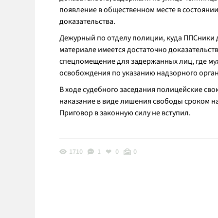
появление в общественном месте в состояни
доказательства.
Дежурный по отделу полиции, куда ППСники д
материале имеется достаточно доказательств
спецпомещение для задержанных лиц, где му
освобождения по указанию надзорного орган
В ходе судебного заседания полицейские сво
наказание в виде лишения свободы сроком на
Приговор в законную силу не вступил.
1710
1
0
0