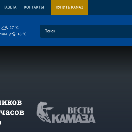
ГАЗЕТА
КОНТАКТЫ
КУПИТЬ КАМАЗ
17 °C
елны
18 °C
ников
 часов
о