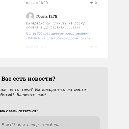
0
вчера в 16:10
Гость 1275
Интересно бы глянуть на доску
почета в др странах....))))
Более 700 сотрудников представляют
«КАМАЗ» на Электронной доске почёта
Татарстана
0
вчера в 16:01
 Вас есть новости?
 вас есть тема? Вы находитесь на месте
обытий? Напишите нам!
Как c вами связаться?