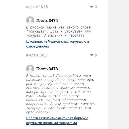
0
вчера в 16:25
Гость 3474
В русском языке нет такого слова
"тонувшая". Есть - утонувшая или
тонущая. А мальчик - герой!!!
Школьник из Челнов спас тонувшую в
озере девочку
0
вчера в 16:17
Гость 3473
А Челны когда? После работы прям
начинают и порой до часу ночи шум,
рев и гул. Ну или как вариант
жесткие лежачие, шумовые полосы,
камеры как на скорость, так и на
шум, чтобы постоянно казну
пополнять за счет обеспеченных
владельцев. В чем проблема выехать
загород, а еще лучше создать там
дрэг-полосу.
Власти Нижнекамска усилят борьбу с
шумными ночными гонщиками