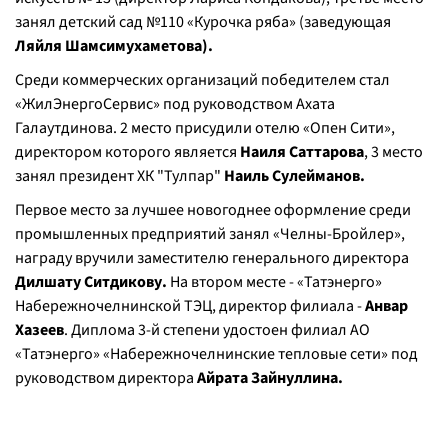
занял детский сад №110 «Курочка ряба» (заведующая
Ляйля Шамсимухаметова).
Среди коммерческих организаций победителем стал
«ЖилЭнергоСервис» под руководством Ахата
Галаутдинова. 2 место присудили отелю «Опен Сити»,
директором которого является
Наиля Саттарова
, 3 место
занял президент ХК "Тулпар"
Наиль Сулейманов.
Первое место за лучшее новогоднее оформление среди
промышленных предприятий занял «Челны-Бройлер»,
награду вручили заместителю генерального директора
Дилшату Ситдикову.
На втором месте - «Татэнерго»
Набережночелнинской ТЭЦ, директор филиала -
Анвар
Хазеев
. Диплома 3-й степени удостоен филиал АО
«Татэнерго» «Набережночелнинские тепловые сети» под
руководством директора
Айрата Зайнуллина.