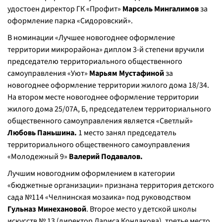
удостоен директор ГК «Профит»
Марсель Мингалимов
за
оформление парка «Сидоровский».
В номинации «Лучшее новогоднее оформление
территории микрорайона» диплом 3-й степени вручили
председателю территориального общественного
самоуправления «Уют»
Марьям Мустафиной
за
новогоднее оформление территории жилого дома 18/34.
На втором месте новогоднее оформление территории
жилого дома 25/07А, Б, председателем территориального
общественного самоуправления является «Светлый»
Любовь Паньшина.
1 место занял председатель
территориального общественного самоуправления
«Молодежный 9»
Валерий Подавалов.
Лучшим новогодним оформлением в категории
«бюджетные организации» признана территория детского
сада №114 «Челнинская мозаика» под руководством
Гульназ Минехановой
. Второе место у детской школы
искусств № 13 (директор Лариса Кондакова), третье место