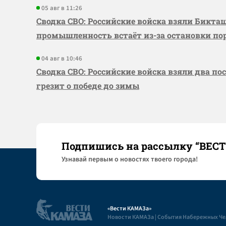
05 авг в 11:26
Сводка СВО: Российские войска взяли Бикта
промышленность встаёт из-за остановки по
04 авг в 10:46
Сводка СВО: Российские войска взяли два по
грезит о победе до зимы
Подпишись на рассылку “ВЕС
Узнaвай первым о новостях твоего города!
«Вести КАМАЗа»
Новости КАМАЗа | События Набережных Ч