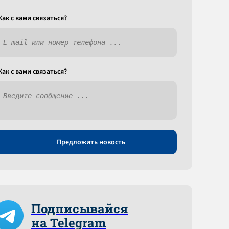
Как c вами связаться?
Как c вами связаться?
Предложить новость
Подписывайся
на Telegram