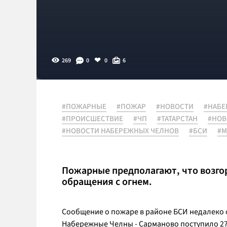
269
0
0
6
#ПОЖАРНЫЕ
#ПОЖАР
#НОВОСТИ
#НАБЕ
#ПРОИСШЕСТВИЕ
#ЧП
#ТАТАРСТАН
#НОВ
#НОВОСТИ НАБЕРЕЖНЫХ ЧЕЛНОВ
#БСИ
#М
Пожарные предполагают, что возго
обращения с огнем.
Сообщение о пожаре в районе БСИ недалеко 
Набережные Челны - Сарманово поступило 27 