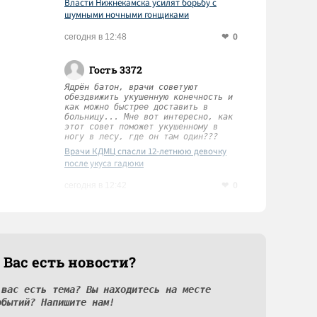
Власти Нижнекамска усилят борьбу с
шумными ночными гонщиками
0
сегодня в 12:48
Гость 3372
Ядрён батон, врачи советуют
обездвижить укушенную конечность и
как можно быстрее доставить в
больницу... Мне вот интересно, как
этот совет поможет укушенному в
ногу в лесу, где он там один???
Врачи КДМЦ спасли 12-летнюю девочку
после укуса гадюки
0
сегодня в 12:42
 Вас есть новости?
 вас есть тема? Вы находитесь на месте
обытий? Напишите нам!