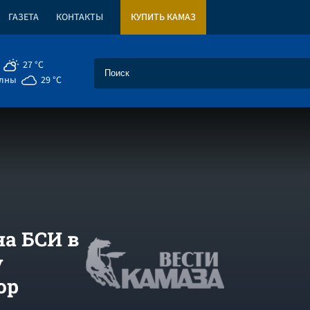
ГАЗЕТА
КОНТАКТЫ
КУПИТЬ КАМАЗ
27 °C
елны
29 °C
а БСИ в
у
ор