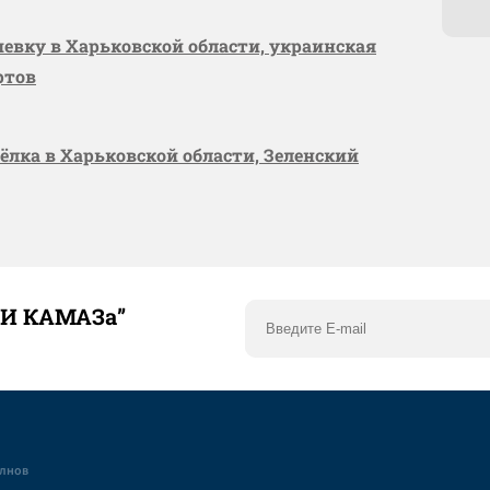
шевку в Харьковской области, украинская
ртов
сёлка в Харьковской области, Зеленский
ТИ КАМАЗа”
елнов