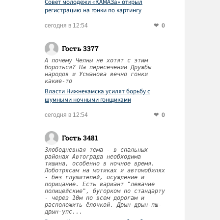
Совет молодежи «КАМАЗа» открыл
регистрацию на гонки по картингу
0
сегодня в 12:54
Гость 3377
А почему Челны не хотят с этим
бороться? На пересечении Дружбы
народов и Усманова вечно гонки
какие-то
Власти Нижнекамска усилят борьбу с
шумными ночными гонщиками
0
сегодня в 12:54
Гость 3481
Злободневная тема - в спальных
районах Автограда необходима
тишина, особенно в ночное время.
Лоботрясам на мотиках и автомобилях
- без глушителей, осуждение и
порицание. Есть вариант "лежачие
полицейские", бугорком по стандарту
- через 10м по всем дорогам и
расположить ёлочкой. Дрын-дрын-пш-
дрын-упс...