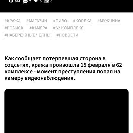
644
2
0
0
#КРАЖА
#МАГАЗИН
#ПИВО
#КОРБКА
#МУЖЧИНА
#РОЗЫСК
#КАМЕРА
#62 КОМПЛЕКС
#НАБЕРЕЖНЫЕ ЧЕЛНЫ
#НОВОСТИ
Как сообщает потерпевшая сторона в
соцсетях, кража произошла 15 февраля в 62
комплексе - момент преступления попал на
камеру видеонаблюдения.