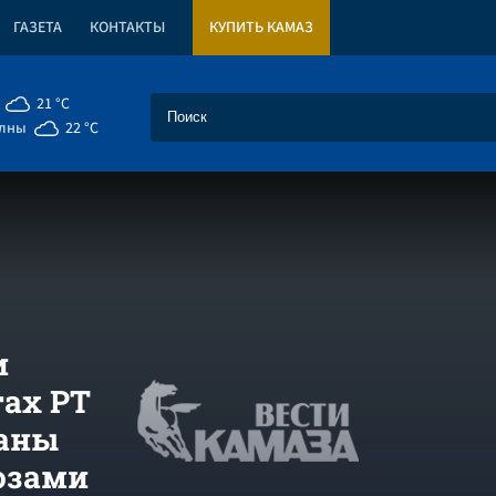
ГАЗЕТА
КОНТАКТЫ
КУПИТЬ КАМАЗ
21 °C
елны
22 °C
и
ах РТ
ваны
розами