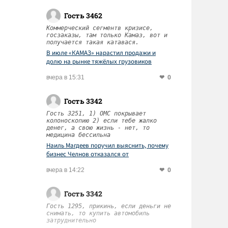
Гость 3462
Коммерческий сегментв кризисе,
госзаказы, там только Камаз, вот и
получается такая катавася.
В июле «КАМАЗ» нарастил продажи и
долю на рынке тяжёлых грузовиков
0
вчера в 15:31
Гость 3342
Гость 3251, 1) ОМС покрывает
колоноскопию 2) если тебе жалко
денег, а свою жизнь - нет, то
медицина бессильна
Наиль Магдеев поручил выяснить, почему
бизнес Челнов отказался от
диспансеризации работников
0
вчера в 14:22
Гость 3342
Гость 1295, прикинь, если деньги не
снимать, то купить автомобиль
затруднительно