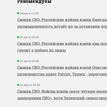
Рекомендуем
вчера в 11:26
Сводка СВО: Российские войска взяли Бикта
промышленность встаёт из-за остановки по
04 авг в 10:46
Сводка СВО: Российские войска взяли два по
грезит о победе до зимы
03 авг в 10:48
Сводка СВО: Российские войска взяли Ольго
производства ракет Patriot, Трамп - перегов
31 июл в 10:42
Сводка СВО: Войска взяли сразу четыре насе
завершения СВО», хотя Зеленский «недогово