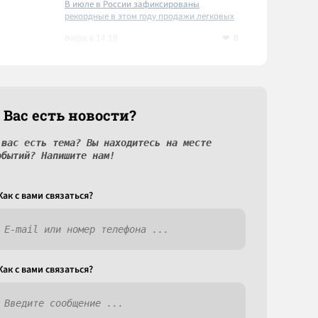
В июле в России зафиксированы
рекордные в этом году продажи легковых
автомобилей
0
вчера в 14:18
 Вас есть новости?
 вас есть тема? Вы находитесь на месте
обытий? Напишите нам!
Как c вами связаться?
Как c вами связаться?