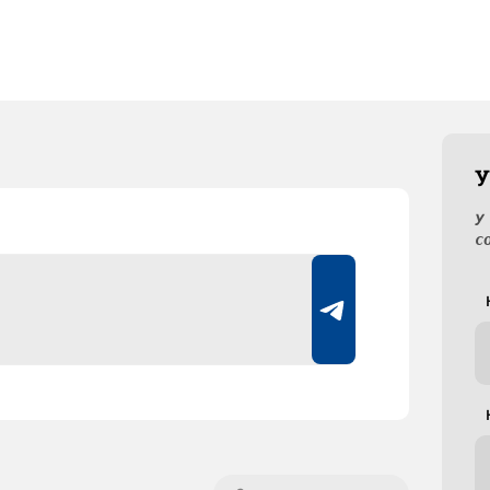
У
У
с