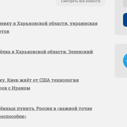
Смотреть все новости
шевку в Харьковской области, украинская
ртов
сёлка в Харьковской области, Зеленский
вку, Киев ждёт от США технология
оров с Ираном
лённых пункта, Россия в «важной точке
роспособен»