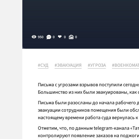
950
0
0
0
#СУД
#ЭВАКУАЦИЯ
#УГРОЗА
#ВОЕНКОМА
Письма с угрозами взрывов поступили сегодня
Большинство из них были эвакуированы, как
Письма были разосланы до начала рабочего дня
эвакуации сотрудников помещения были обсл
настоящему времени работа суда вернулась 
Отметим, что, по данным telegram-канала «Т
контролируют появление заказов на поджоги