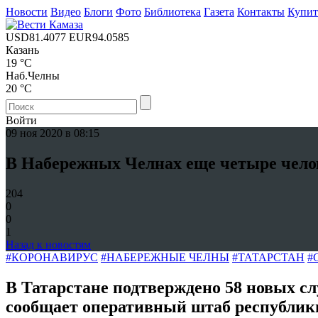
Новости
Видео
Блоги
Фото
Библиотека
Газета
Контакты
Купи
USD
81.4077
EUR
94.0585
Казань
19 °C
Наб.Челны
20 °C
Войти
09 ноя 2020 в 08:15
В Набережных Челнах еще четыре челове
204
0
0
1
Назад к новостям
#КОРОНАВИРУС
#НАБЕРЕЖНЫЕ ЧЕЛНЫ
#ТАТАРСТАН
#
В Татарстане подтверждено 58 новых сл
сообщает оперативный штаб республики