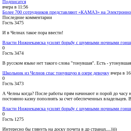
Подписатся
вчера в 11:56
Более 700 сотрудников представляют «КАМАЗ» на Электронной
Последние комментарии
Гость 3475
И в Челнах такое пора ввести!
Власти Нижнекамска усилят борьбу с шумными ночными гон
0
Гость 3474
В русском языке нет такого слова "тонувшая". Есть - утонувшая
Школьник из Челнов спас тонувшую в озере девочку
вчера в 16
0
Гость 3473
А Челны когда? После работы прям начинают и порой до часу н
постоянно казну пополнять за счет обеспеченных владельцев. В
Власти Нижнекамска усилят борьбу с шумными ночными гон
0
Гость 1275
Интересно бы глянуть на доску почета в др странах....))))