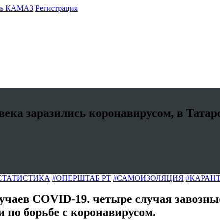
ть КАМАЗ
Регистрация
ка заразились коронавирусом, в Татарс
СТАТИСТИКА
#ОПЕРШТАБ РТ
#САМОИЗОЛЯЦИЯ
#КАРАН
учаев COVID-19. четыре случая завозны
 по борьбе с коронавирусом.