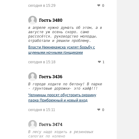
0
сегодня в 15:29
Гость 3480
в апреле нужно думать об этом, а в
августе уж осень скоро. само
рассосётся. руководство молодцы.
отработали и решили проблему.
Власти Нижнекамска усилят борьбу с
шумными ночными гонщиками
1
сегодня в 15:18
Гость 3436
В городе ходите по бетону! В парке
- грунтовые дорожки- это кайф!!!
Челнинцы просят обустроить окраину
парка Прибрежный и новый вход
0
сегодня в 15:11
Гость 3474
В лесу надо ходить в резиновых
сапогах по колено