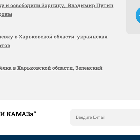
вку и освободили Зарницу, Владимир Путин
ороны
шевку в Харьковской области, украинская
ртов
сёлка в Харьковской области, Зеленский
ТИ КАМАЗа”