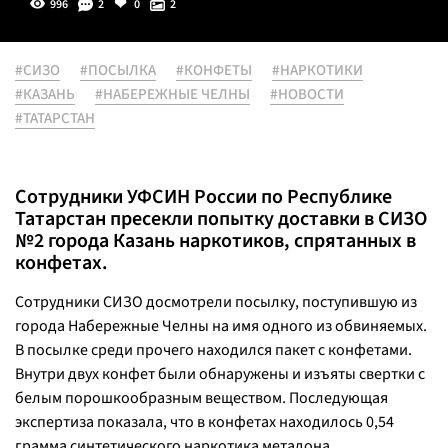
996
2
0
2
#СИЗО
#ПОСЫЛКА
#КОНФЕТЫ
#НАРКОТИКИ
#КАЗАНЬ
#НАБЕРЕЖНЫЕ ЧЕЛНЫ
#НОВОСТИ
#ТАТАРСТАН
Сотрудники УФСИН России по Республике
Татарстан пресекли попытку доставки в СИЗО
№2 города Казань наркотиков, спрятанных в
конфетах.
Сотрудники СИЗО досмотрели посылку, поступившую из
города Набережные Челны на имя одного из обвиняемых.
В посылке среди прочего находился пакет с конфетами.
Внутри двух конфет были обнаружены и изъяты свертки с
белым порошкообразным веществом. Последующая
экспертиза показала, что в конфетах находилось 0,54
грамма синтетического наркотика метадона.