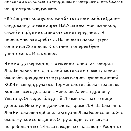
лексикой московского «водилы» в совершенстве). Сказал
он примерно следующее:
- К 22 апреля корпус должен быть готов к работе (далее
следовали угрозы в адрес Н.А.Ушатова, монтажников,
служб и т.д.), я не остановлюсь ни перед чем… Я
переломлю вам хребты… Но первая плавка чугуна
состоится 22 апреля. Кто станет поперёк будет
уничтожен… И так далее.
Я не могу утверждать, что именно точно так говорил
Л.Б.Васильев, но то, что лейтмотивом его выступления
были беспрецедентные угрозы в адрес руководителей
КСКЧ и завода, ручаюсь. Терминология была страшная.
Больше всего досталось Николаю Александровичу
Ушатову. Он сидел бледный. Левый глаз на его лице
дёргался. Никому не дали слова, кроме Л.Н. Шаблыгина.
Лев Николаевич добавил и углубил Льва Борисовича. Это
было жуткое совещание. От руководителей служб
потребовали все 24 часа находиться на заводе. Уходить с