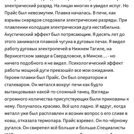
электрический разряд. На лицах многих я увидел испуг. Но
Прайс был невозмутим. Плавка началась. В печи, как
взрывы снарядов следовали электрические разряды. При
плавлении колодцев электрическая дуга нестабильна.
Акустический эффект был потрясающим. Я десять лет до
этого занимался плавкой чугуна в дуговых печах. Я видел
работу дуговых электропечей в Нижнем Тагиле, на
Верхисетском заводе в Свердловске, в Минске… - но
ничего подобного я не видел. Психологический эффект
работы мощной дуги превзошёл все мои ожидания.
Героем плавки был Прайс. Он был оператором и
сталеваром. Он метался вокруг печи как будто
вытанцовывал какой-то сложный танец. Взгляды
огромного количества присутствующих были прикованы к
нему. Получалось красиво. Всё шло ладно. И вдруг, когда
металл уже был расплавлен и возник вопрос о его сливе в
ковш, отказала термопара. Прайс взревел. Он по-чёрному
ругался. Он свирепел всё больше и больше.Специалисты