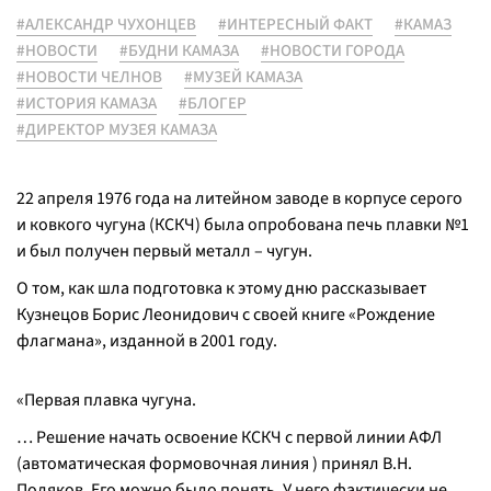
#АЛЕКСАНДР ЧУХОНЦЕВ
#ИНТЕРЕСНЫЙ ФАКТ
#КАМАЗ
#НОВОСТИ
#БУДНИ КАМАЗА
#НОВОСТИ ГОРОДА
#НОВОСТИ ЧЕЛНОВ
#МУЗЕЙ КАМАЗА
#ИСТОРИЯ КАМАЗА
#БЛОГЕР
#ДИРЕКТОР МУЗЕЯ КАМАЗА
22 апреля 1976 года на литейном заводе в корпусе серого
и ковкого чугуна (КСКЧ) была опробована печь плавки №1
и был получен первый металл – чугун.
О том, как шла подготовка к этому дню рассказывает
Кузнецов Борис Леонидович с своей книге «Рождение
флагмана», изданной в 2001 году.
«Первая плавка чугуна.
… Решение начать освоение КСКЧ с первой линии АФЛ
(автоматическая формовочная линия ) принял В.Н.
Поляков. Его можно было понять. У него фактически не