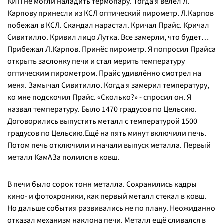
КИП не могли наладить термопару. Тогда я велел Л.
Карпову принесли из КСЛ оптический пирометр. Л.Карпов
побежал в КСЛ. Скандал нарастал. Кричал Прайс. Кричал
Сивитилло. Кривил лицо Лутка. Все замерли, что будет…
Прибежал Л.Карпов. Принёс пирометр. Я попросил Прайса
открыть заслонку печи и стал мерить температуру
оптическим пирометром. Прайс удивлённо смотрел на
меня. Замычал Сивитилло. Когда я замерил температуру,
ко мне подскочил Прайс. «Сколько?» - спросил он. Я
назвал температуру. Было 1470 градусов по Цельсию.
Договорились выпустить металл с температурой 1500
градусов по Цельсию.Ещё на пять минут включили печь.
Потом печь отключили и начали выпуск металла. Первый
металл КамАЗа полился в ковш.
В печи было сорок тонн металла. Сохранились кадры
кино- и фотохроники, как первый металл стекал в ковш.
Но дальше события развивались не по плану. Неожиданно
отказал механизм наклона печи. Металл ещё сливался в