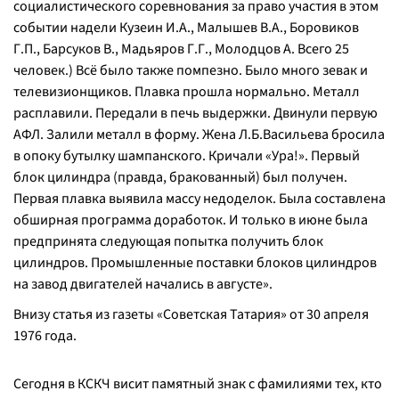
социалистического соревнования за право участия в этом
событии надели Кузеин И.А., Малышев В.А., Боровиков
Г.П., Барсуков В., Мадьяров Г.Г., Молодцов А. Всего 25
человек.) Всё было также помпезно. Было много зевак и
телевизионщиков. Плавка прошла нормально. Металл
расплавили. Передали в печь выдержки. Двинули первую
АФЛ. Залили металл в форму. Жена Л.Б.Васильева бросила
в опоку бутылку шампанского. Кричали «Ура!». Первый
блок цилиндра (правда, бракованный) был получен.
Первая плавка выявила массу недоделок. Была составлена
обширная программа доработок. И только в июне была
предпринята следующая попытка получить блок
цилиндров. Промышленные поставки блоков цилиндров
на завод двигателей начались в августе».
Внизу статья из газеты «Советская Татария» от 30 апреля
1976 года.
Сегодня в КСКЧ висит памятный знак с фамилиями тех, кто