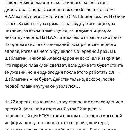
завода можно было только с личного разрешения
директора завода. Особенно тяжело было в это время
Н.А.Ушатову и его заместителю С.М. Шнайдерману. Их били
за всё. За монтаж, за грязь, за наглядную агитацию, за
питание, за несчастные случаи, за документацию, за
нехватку кадров. На Н.А.Ушатова было страшно смотреть.
На одном из ночных совещаний, вскоре после первого
апреля, когда на него обрушился в очередной раз Л.Н.
Шаблыгин, Николай Александрович вскочил и закричал,
что первую плавку он сделает, если даже это будет стоить
ему жизни, но ни одного дня после этого работать с Л.Н.
Шаблыгиным не будет. Действительно, вскоре, после
первой плавки чугуна он уволился…
На 22 апреля назначалось представление с телевидением,
прессой, большими гостями. С утра 22 апреля в
плавильный цех КСКЧ стали стягивать средства массовой
информации, устанавливать освещение, юпитеры,
штативы телевизионного оборудования. Приезжали и