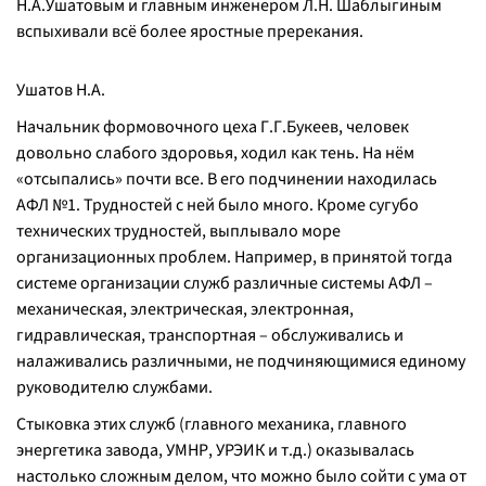
Н.А.Ушатовым и главным инженером Л.Н. Шаблыгиным
вспыхивали всё более яростные пререкания.
Ушатов Н.А.
Начальник формовочного цеха Г.Г.Букеев, человек
довольно слабого здоровья, ходил как тень. На нём
«отсыпались» почти все. В его подчинении находилась
АФЛ №1. Трудностей с ней было много. Кроме сугубо
технических трудностей, выплывало море
организационных проблем. Например, в принятой тогда
системе организации служб различные системы АФЛ –
механическая, электрическая, электронная,
гидравлическая, транспортная – обслуживались и
налаживались различными, не подчиняющимися единому
руководителю службами.
Стыковка этих служб (главного механика, главного
энергетика завода, УМНР, УРЭИК и т.д.) оказывалась
настолько сложным делом, что можно было сойти с ума от