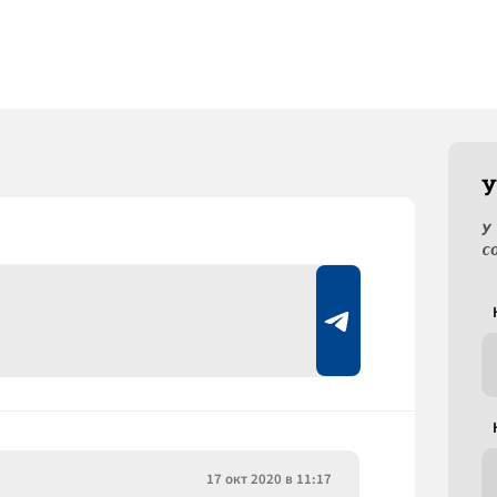
У
У
с
17 окт 2020 в 11:17