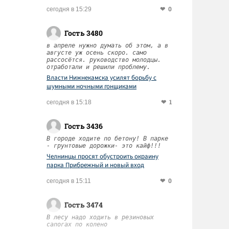
0
сегодня в 15:29
Гость 3480
в апреле нужно думать об этом, а в
августе уж осень скоро. само
рассосётся. руководство молодцы.
отработали и решили проблему.
Власти Нижнекамска усилят борьбу с
шумными ночными гонщиками
1
сегодня в 15:18
Гость 3436
В городе ходите по бетону! В парке
- грунтовые дорожки- это кайф!!!
Челнинцы просят обустроить окраину
парка Прибрежный и новый вход
0
сегодня в 15:11
Гость 3474
В лесу надо ходить в резиновых
сапогах по колено