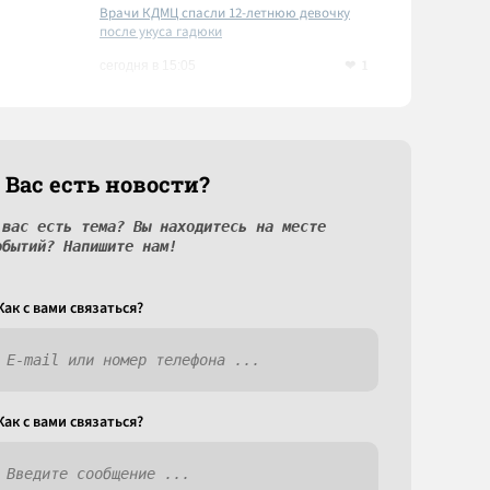
Врачи КДМЦ спасли 12-летнюю девочку
после укуса гадюки
1
сегодня в 15:05
 Вас есть новости?
 вас есть тема? Вы находитесь на месте
обытий? Напишите нам!
Как c вами связаться?
Как c вами связаться?