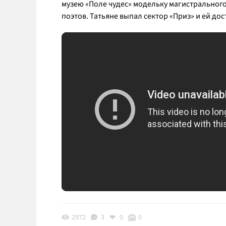
музею «Поле чудес» модельку магистрального
поэтов. Татьяне выпал сектор «Приз» и ей дос
2972
3
0
0