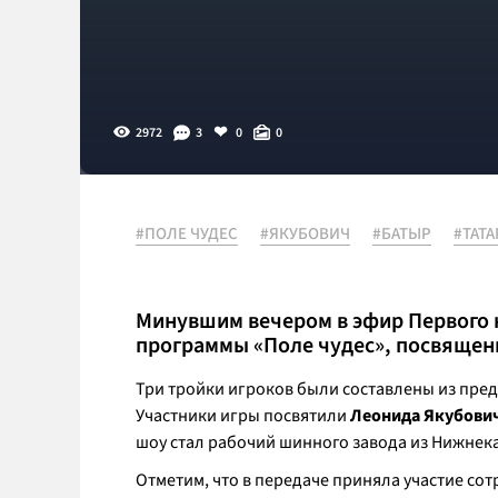
2972
3
0
0
#ПОЛЕ ЧУДЕС
#ЯКУБОВИЧ
#БАТЫР
#ТАТА
Минувшим вечером в эфир Первого 
программы «Поле чудес», посвящен
Три тройки игроков были составлены из пред
Участники игры посвятили
Леонида Якубови
шоу стал рабочий шинного завода из Нижнек
Отметим, что в передаче приняла участие со