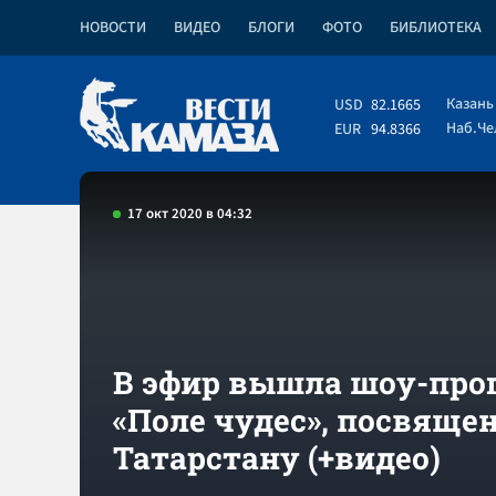
НОВОСТИ
ВИДЕО
БЛОГИ
ФОТО
БИБЛИОТЕКА
Казань
USD
82.1665
Наб.Ч
EUR
94.8366
17 окт 2020 в 04:32
В эфир вышла шоу-про
«Поле чудес», посвяще
Татарстану (+видео)