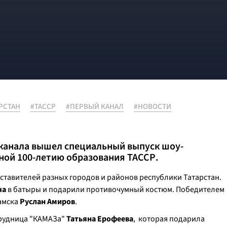
РСТАН
#ТАССР
#ПЕРВЫЙ КАНАЛ
#НОВОСТИ
канала вышел специальный выпуск шоу-
ной 100-летию образования ТАССР.
ставителей разных городов и районов республики Татарстан.
ча
в батыры и подарили противочумный костюм. Победителем
амска
Руслан Амиров
.
трудница "КАМАЗа"
Татьяна Ерофеева
, которая подарила