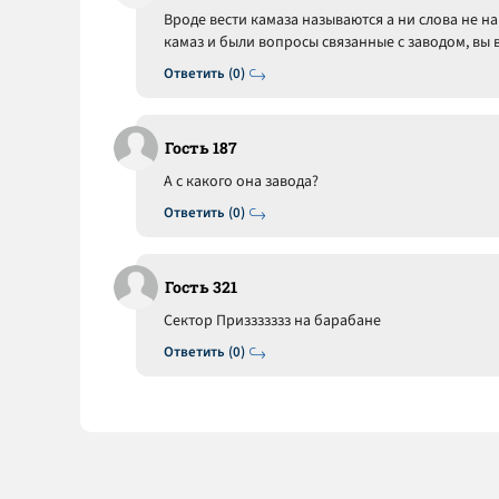
Вроде вести камаза называются а ни слова не н
камаз и были вопросы связанные с заводом, вы 
Ответить (0)
Гость 187
А с какого она завода?
Ответить (0)
Гость 321
Сектор Приззззззз на барабане
Ответить (0)