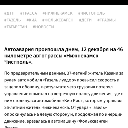
#ДТП
#ТРАССА
#НИЖНЕКАМСК
#ЧИСТОПОЛЬ
#ГАЗЕЛЬ
#КИА
#ФОЛЬКСВАГЕН
#ДЕТИ
#ТРАВМЫ
#ТАТАРСТАН
#НОВОСТИ
Автоавария произошла днем, 12 декабря на 46
километре автотрассы «Нижнекамск -
Чистполь».
По предварительным данным, 37-летний житель Казани за
рулем автомобиля «Газель луидор» превысил скорость и
зацепил обочину, в результате чего грузовик потерял
управление и выехал на встречную полосу движения, где с
ним столкнулся автомобиль «Кио Рио», которым управлял
26-летний житель Нижнекамска. От удара «Газель»
опрокинулась на левую сторону и, продолжая по инерции
движение, врезалась в автомашину «Фольксванген