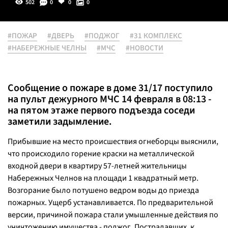
502
0
0
0
#ПОЖАР
#ДВЕРЬ
#ПОДЖОГ
#31 КОМПЛЕКС
#НАБЕРЕЖНЫЕ ЧЕЛНЫ
#МЧС
#НОВОСТИ
Сообщение о пожаре в доме 31/17 поступило
на пульт дежурного МЧС 14 февраля в 08:13 -
на пятом этаже первого подъезда соседи
заметили задымление.
Прибывшие на место происшествия огнеборцы выяснили,
что происходило горение краски на металлической
входной двери в квартиру 57-летней жительницы
Набережных Челнов на площади 1 квадратный метр.
Возгорание было потушено ведром воды до приезда
пожарных. Ущерб устанавливается. По предварительной
версии, причиной пожара стали умышленные действия по
уничтожению имущества - поджог. Пострадавших, к