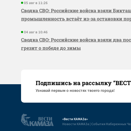
05 авг в 11:26
Сводка СВО: Российские войска взяли Бикта
промышленность встаёт из-за остановки по
04 авг в 10:46
Сводка СВО: Российские войска взяли два по
грезит о победе до зимы
Подпишись на рассылку “ВЕС
Узнaвай первым о новостях твоего города!
«Вести КАМАЗа»
Новости КАМАЗа | События Набережных Ч