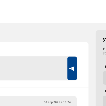
У
У
с
08 апр 2021 в 18:24