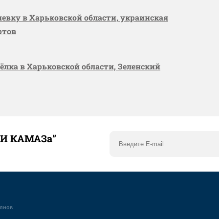
шевку в Харьковской области, украинская
ртов
сёлка в Харьковской области, Зеленский
ТИ КАМАЗа”
елнов