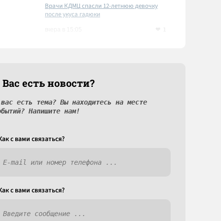
Врачи КДМЦ спасли 12-летнюю девочку
после укуса гадюки
1
вчера в 15:05
 Вас есть новости?
 вас есть тема? Вы находитесь на месте
обытий? Напишите нам!
Как c вами связаться?
Как c вами связаться?