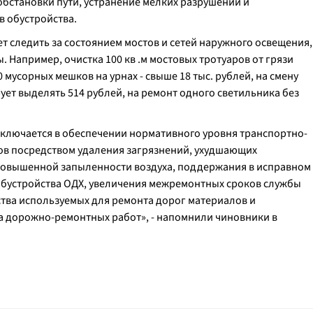
 обстановки пути, устранение мелких разрушений и
 обустройства.
т следить за состоянием мостов и сетей наружного освещения,
Например, очистка 100 кв .м мостовых тротуаров от грязи
0 мусорных мешков на урнах - свыше 18 тыс. рублей, на смену
ет выделять 514 рублей, на ремонт одного светильника без
аключается в обеспечении нормативного уровня транспортно-
дов посредством удаления загрязнений, ухудшающих
повышенной запыленности воздуха, поддержания в исправном
обустройства ОДХ, увеличения межремонтных сроков службы
тва используемых для ремонта дорог материалов и
а дорожно-ремонтных работ
», - напомнили чиновники в