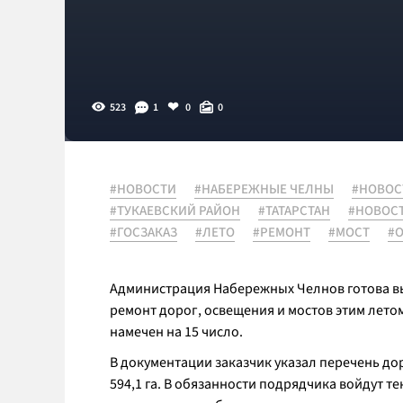
523
1
0
0
#НОВОСТИ
#НАБЕРЕЖНЫЕ ЧЕЛНЫ
#НОВОС
#ТУКАЕВСКИЙ РАЙОН
#ТАТАРСТАН
#НОВОС
#ГОСЗАКАЗ
#ЛЕТО
#РЕМОНТ
#МОСТ
#
Администрация Набережных Челнов готова вы
ремонт дорог, освещения и мостов этим летом
намечен на 15 число.
В документации заказчик указал перечень дор
594,1 га. В обязанности подрядчика войдут т