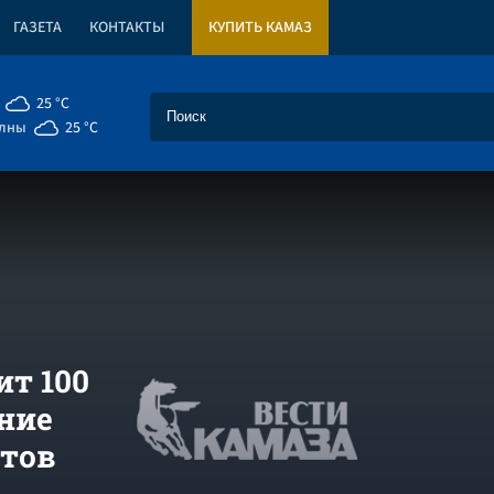
ГАЗЕТА
КОНТАКТЫ
КУПИТЬ КАМАЗ
25 °C
елны
25 °C
т 100
ние
стов