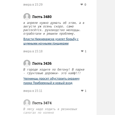
0
вчера в 15:29
Гость 3480
в апреле нужно думать об этом, а в
августе уж осень скоро. само
рассосётся. руководство молодцы.
отработали и решили проблему.
Власти Нижнекамска усилят борьбу с
шумными ночными гонщиками
1
вчера в 15:18
Гость 3436
В городе ходите по бетону! В парке
- грунтовые дорожки- это кайф!!!
Челнинцы просят обустроить окраину
парка Прибрежный и новый вход
1
вчера в 15:11
Гость 3474
В лесу надо ходить в резиновых
сапогах по колено