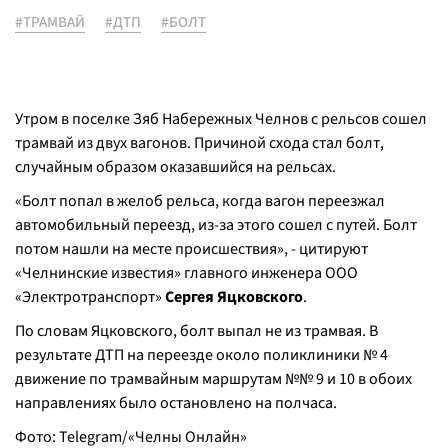
#ТРАМВАЙ
#ДТП
#БОЛТ
Утром в поселке Зяб Набережных Челнов с рельсов сошел
трамвай из двух вагонов. Причиной схода стал болт,
случайным образом оказавшийся на рельсах.
«Болт попал в желоб рельса, когда вагон переезжал
автомобильный переезд, из-за этого сошел с путей. Болт
потом нашли на месте происшествия», - цитируют
«Челнинские известия» главного инженера ООО
«Электротранспорт»
Сергея Яцковского
.
По словам Яцковского, болт выпал не из трамвая. В
результате ДТП на переезде около поликлиники № 4
движение по трамвайным маршрутам №№ 9 и 10 в обоих
направлениях было остановлено на полчаса.
Фото: Telegram/«Челны Онлайн»