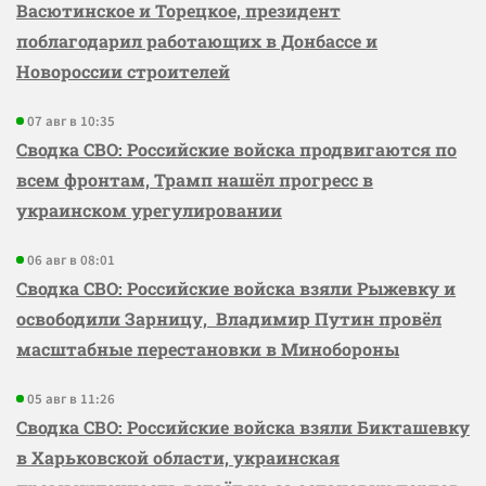
Васютинское и Торецкое, президент
поблагодарил работающих в Донбассе и
Новороссии строителей
07 авг в 10:35
Сводка СВО: Российские войска продвигаются по
всем фронтам, Трамп нашёл прогресс в
украинском урегулировании
06 авг в 08:01
Сводка СВО: Российские войска взяли Рыжевку и
освободили Зарницу, Владимир Путин провёл
масштабные перестановки в Минобороны
05 авг в 11:26
Сводка СВО: Российские войска взяли Бикташевку
в Харьковской области, украинская