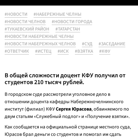
#НОВОСТИ
#НАБЕРЕЖНЫЕ ЧЕЛНЫ
#НОВОСТИ ЧЕЛНОВ
#НОВОСТИ ГОРОДА
#ТУКАЕВСКИЙ РАЙОН
#ТАТАРСТАН
#НОВОСТИ НАБЕРЕЖНЫЕ ЧЕЛНЫ
#НОВОСТИ НАБЕРЕЖНЫХ ЧЕЛНОВ
#СУД
#ЗАСЕДАНИЕ
#ОТВЕТЧИК
#ИСТЕЦ
#ИСК
#ВЗЯТКА
#КФУ
В общей сложности доцент КФУ получил от
студентов 210 тысяч рублей.
В городском суде рассмотрели уголовное дело в
отношении доцента кафедры Набережночелнинского
институт (филиал) КФУ
Сергея Юрасова
, обвиняемого по
двум статьям «Служебный подлог» и «Получение взятки».
Как сообщается на официальной странице местного суда,
Юрасов брал деньги со студентов и помогал им сдать