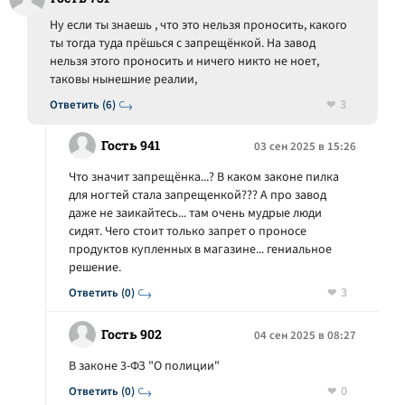
Ну если ты знаешь , что это нельзя проносить, какого
ты тогда туда прёшься с запрещёнкой. На завод
нельзя этого проносить и ничего никто не ноет,
таковы нынешние реалии,
3
Ответить (6)
Гость 941
03 сен 2025 в 15:26
Что значит запрещёнка...? В каком законе пилка
для ногтей стала запрещенкой??? А про завод
даже не заикайтесь... там очень мудрые люди
сидят. Чего стоит только запрет о проносе
продуктов купленных в магазине... гениальное
решение.
3
Ответить (0)
Гость 902
04 сен 2025 в 08:27
В законе 3-ФЗ "О полиции"
0
Ответить (0)