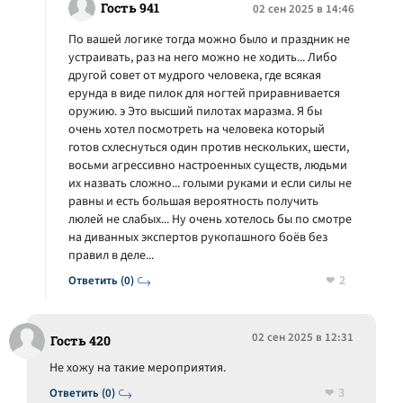
Гость 941
02 сен 2025 в 14:46
По вашей логике тогда можно было и праздник не
устраивать, раз на него можно не ходить... Либо
другой совет от мудрого человека, где всякая
ерунда в виде пилок для ногтей приравнивается
оружию. э Это высший пилотах маразма. Я бы
очень хотел посмотреть на человека который
готов схлеснуться один против нескольких, шести,
восьми агрессивно настроенных существ, людьми
их назвать сложно... голыми руками и если силы не
равны и есть большая вероятность получить
люлей не слабых... Ну очень хотелось бы по смотре
на диванных экспертов рукопашного боёв без
правил в деле...
2
Ответить (0)
02 сен 2025 в 12:31
Гость 420
Не хожу на такие мероприятия.
3
Ответить (0)