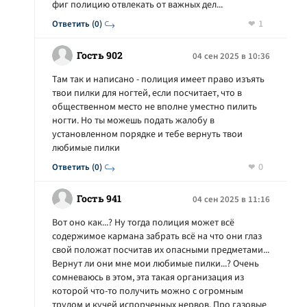
фиг полицию отвлекать от важных дел...
1
Ответить (0)
Гость 902
04 сен 2025 в 10:36
Там так и написано - полиция имеет право изъять
твои пилки для ногтей, если посчитает, что в
общественном место не вполне уместно пилить
ногти. Но ты можешь подать жалобу в
установленном порядке и тебе вернуть твои
любимые пилки
0
Ответить (0)
Гость 941
04 сен 2025 в 11:16
Вот оно как...? Ну тогда полиция может всё
содержимое кармана забрать всё на что они глаз
свой положат посчитав их опасными предметами...
Вернут ли они мне мои любимые пилки...? Очень
сомневаюсь в этом, эта такая организация из
которой что-то получить можно с огромным
трудом и кучей испорченных нервов. Про газовые