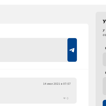
У
У
с
14 июл 2021 в 07:57
0