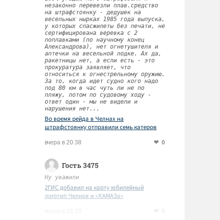
незаконно перевезли плав.средство
на штрафстоянку - дедушек на
весельных нырках 1985 года выпуска,
у которых спасжилеты без печати, не
сертифицирована веревка с 2
поплавками (по научному конец
Александрова), нет огнетушителя и
аптечки на весельной лодке. Ах да,
ракетницы нет, а если есть - это
прокуратура заявляет, что
относиться к огнестрельному оружию.
За то, когда идет судно кого надо
под 80 км в час чуть ли не по
пляжу, потом по судовому ходу -
ответ один - мы не видели и
нарушения нет...
Во время рейда в Челнах на
штрафстоянку отправили семь катеров
0
вчера в 20:38
Гость 3475
Ну уважили
2ГИС добавил на карту юбилейный
логотип Челнов и «КАМАЗа»
0
вчера в 16:39