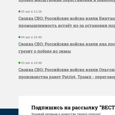
05 авг в 11:26
Сводка СВО: Российские войска взяли Бикта
промышленность встаёт из-за остановки по
04 авг в 10:46
Сводка СВО: Российские войска взяли два по
грезит о победе до зимы
03 авг в 10:48
Сводка СВО: Российские войска взяли Ольго
производства ракет Patriot, Трамп - перегов
Подпишись на рассылку “ВЕС
Узнaвай первым о новостях твоего города!