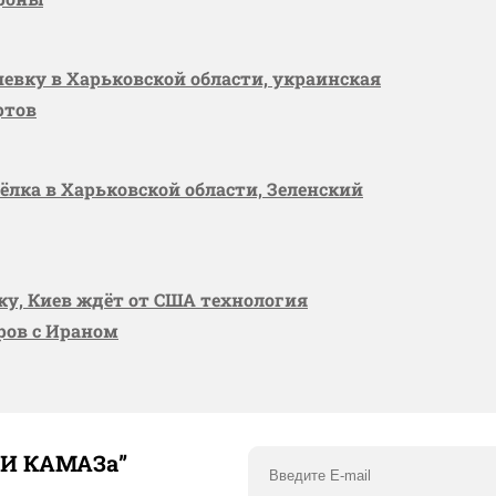
шевку в Харьковской области, украинская
ртов
сёлка в Харьковской области, Зеленский
вку, Киев ждёт от США технология
оров с Ираном
ТИ КАМАЗа”