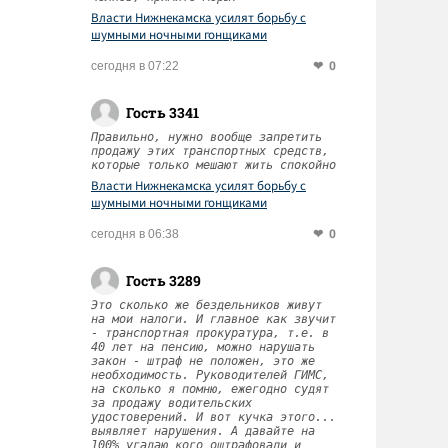
Власти Нижнекамска усилят борьбу с
шумными ночными гонщиками
0
сегодня в 07:22
Гость 3341
Правильно, нужно вообще запретить
продажу этих транспортных средств,
которые только мешают жить спокойно
Власти Нижнекамска усилят борьбу с
шумными ночными гонщиками
0
сегодня в 06:38
Гость 3289
Это сколько же бездельников живут
на мои налоги. И главное как звучит
- транспортная прокуратура, т.е. в
40 лет на пенсию, можно нарушать
закон - штраф не положен, это же
необходимость. Руководителей ГИМС,
на сколько я помню, ежегодно судят
за продажу водительских
удостоверений. И вот кучка этого...
выявляет нарушения. А давайте на
100% угадаю кого оштрафовали и