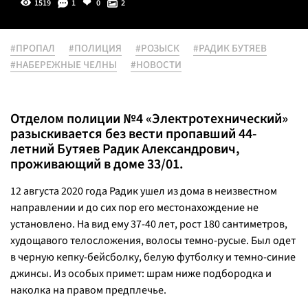
1519
1
0
2
#ПРОПАЛ
#ПОЛИЦИЯ
#РОЗЫСК
#РАДИК БУТЯЕВ
#НАБЕРЕЖНЫЕ ЧЕЛНЫ
#НОВОСТИ
Отделом полиции №4 «Электротехнический»
разыскивается без вести пропавший 44-
летний Бутяев Радик Александрович,
проживающий в доме 33/01.
12 августа 2020 года Радик ушел из дома в неизвестном
направлении и до сих пор его местонахождение не
установлено. На вид ему 37-40 лет, рост 180 сантиметров,
худощавого телосложения, волосы темно-русые. Был одет
в черную кепку-бейсболку, белую футболку и темно-синие
джинсы. Из особых примет: шрам ниже подбородка и
наколка на правом предплечье.