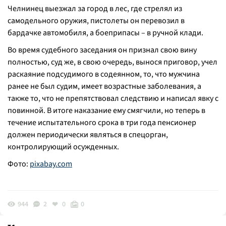
Челнинец выезжал за город в лес, где стрелял из
самодельного оружия, пистолеты он перевозил в
бардачке автомобиля, а боеприпасы – в ручной клади.
Во время судебного заседания он признал свою вину
полностью, суд же, в свою очередь, вынося приговор, учел
раскаяние подсудимого в содеянном, то, что мужчина
ранее не был судим, имеет возрастные заболевания, а
также то, что не препятствовал следствию и написал явку с
повинной. В итоге наказание ему смягчили, но теперь в
течение испытательного срока в три года пенсионер
должен периодически являться в спецорган,
контролирующий осужденных.
Фото:
pixabay.com
944
2
0
0