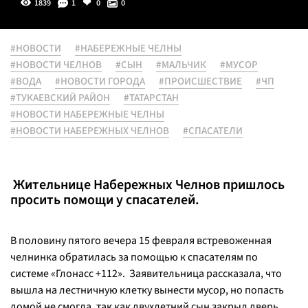
1839
1
0
0
#НОВОСТИ
#НАБЕРЕЖНЫЕ ЧЕЛНЫ
#НОВОСТИ ЧЕЛНОВ
#СЫН
#МАЛЬЧИК
#МУСОР
#ВОДА
#НОВОСТИ ГОРОДА
#ПРОИСШЕСТВИЕ
#ЧП
#ТУКАЕВСКИЙ РАЙОН
#ТАТАРСТАН
#НОВОСТИ НАБЕРЕЖНЫЕ ЧЕЛНЫ
#НОВОСТИ НАБЕРЕЖНЫХ ЧЕЛНОВ
#СПАСАТЕЛИ
Жительнице Набережных Челнов пришлось
просить помощи у спасателей.
В половину пятого вечера 15 февраля встревоженная
челнинка обратилась за помощью к спасателям по
системе «Глонасс +112». Заявительница рассказала, что
вышла на лестничную клетку вынести мусор, но попасть
домой не смогла, так как двухлетний сын закрыл дверь