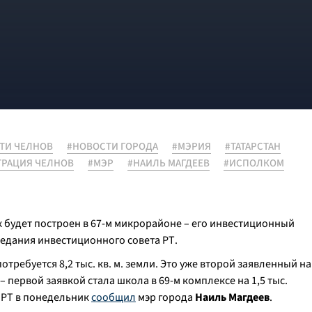
ТИ ЧЕЛНОВ
#НОВОСТИ ГОРОДА
#МЭРИЯ
#ТАТАРСТАН
РАЦИЯ ЧЕЛНОВ
#МЭР
#НАИЛЬ МАГДЕЕВ
#ИСПОЛКОМ
 будет построен в 67-м микрорайоне – его инвестиционный
седания инвестиционного совета РТ.
отребуется 8,2 тыс. кв. м. земли. Это уже второй заявленный на
 первой заявкой стала школа в 69-м комплексе на 1,5 тыс.
 РТ в понедельник
сообщил
мэр города
Наиль Магдеев
.