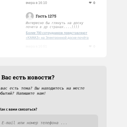
0
вчера в 16:10
Гость 1275
Интересно бы глянуть на доску
почета в др странах....))))
Более 700 сотрудников представляют
«КАМАЗ» на Электронной доске почёта
Татарстана
0
вчера в 16:01
 Вас есть новости?
 вас есть тема? Вы находитесь на месте
обытий? Напишите нам!
Как c вами связаться?