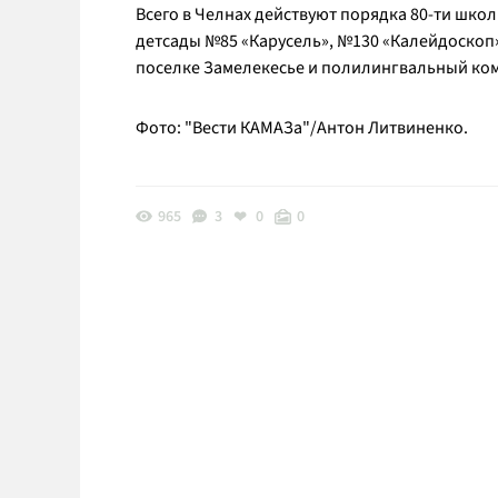
Всего в Челнах действуют порядка 80-ти школ
детсады №85 «Карусель», №130 «Калейдоскоп»,
поселке Замелекесье и полилингвальный ком
Фото: "Вести КАМАЗа"/Антон Литвиненко.
965
3
0
0