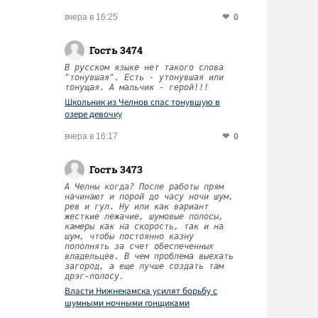
0
вчера в 16:25
Гость 3474
В русском языке нет такого слова
"тонувшая". Есть - утонувшая или
тонущая. А мальчик - герой!!!
Школьник из Челнов спас тонувшую в
озере девочку
0
вчера в 16:17
Гость 3473
А Челны когда? После работы прям
начинают и порой до часу ночи шум,
рев и гул. Ну или как вариант
жесткие лежачие, шумовые полосы,
камеры как на скорость, так и на
шум, чтобы постоянно казну
пополнять за счет обеспеченных
владельцев. В чем проблема выехать
загород, а еще лучше создать там
дрэг-полосу.
Власти Нижнекамска усилят борьбу с
шумными ночными гонщиками