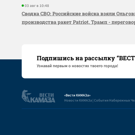
03 авг в 10:48
Сводка СВО: Российские войска взяли Ольго
производства ракет Patriot, Трамп - перегов
Подпишись на рассылку “ВЕС
Узнaвай первым о новостях твоего города!
«Вести КАМАЗа»
Новости КАМАЗа | События Набережных Ч
Полезная информация