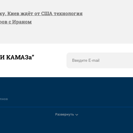
вку, Киев ждёт от США технология
оров с Ираном
ТИ КАМАЗа”
елнов
Развернуть