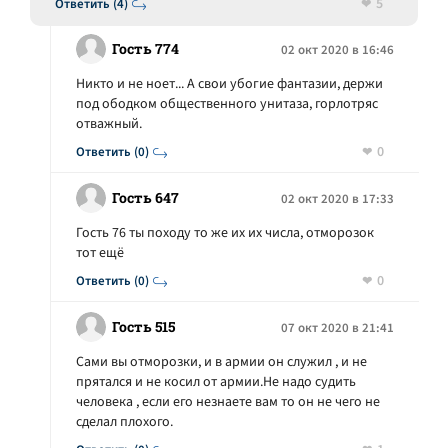
5
Ответить (4)
Гость 774
02 окт 2020 в 16:46
Никто и не ноет... А свои убогие фантазии, держи
под ободком общественного унитаза, горлотряс
отважный.
0
Ответить (0)
Гость 647
02 окт 2020 в 17:33
Гость 76 ты походу то же их их числа, отморозок
тот ещё
0
Ответить (0)
Гость 515
07 окт 2020 в 21:41
Сами вы отморозки, и в армии он служил , и не
прятался и не косил от армии.Не надо судить
человека , если его незнаете вам то он не чего не
сделал плохого.