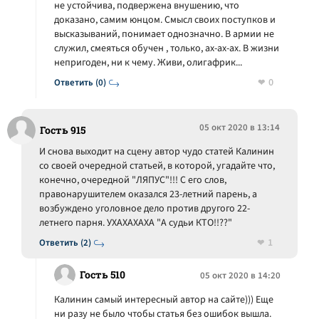
не устойчива, подвержена внушению, что
доказано, самим юнцом. Смысл своих поступков и
высказываний, понимает однозначно. В армии не
служил, смеяться обучен , только, ах-ах-ах. В жизни
непригоден, ни к чему. Живи, олигафрик...
0
Ответить (0)
05 окт 2020 в 13:14
Гость 915
И снова выходит на сцену автор чудо статей Калинин
со своей очередной статьей, в которой, угадайте что,
конечно, очередной "ЛЯПУС"!!! С его слов,
правонарушителем оказался 23-летний парень, а
возбуждено уголовное дело против другого 22-
летнего парня. УХАХАХАХА "А судьи КТО!!??"
1
Ответить (2)
Гость 510
05 окт 2020 в 14:20
Калинин самый интересный автор на сайте))) Еще
ни разу не было чтобы статья без ошибок вышла.