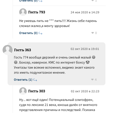
1
Ответить (0)
Гость 793
24 ноя 2020 в 14:29
Не умеешь пить не *** пить!!!! Жизнь себе парень
сломал жалко,а менту здоровья!
0
Ответить (0)
02 окт 2020 в 19:01
Гость 363
Гость 774 вообще дерзкий и очень смелый малый 😆
😆. Боксер, наверное. КМС по интернет боксу 🤡
Унитазы там всякие вспомнил, видимо знает какого
это иметь подунитазное мнение.
4
Ответить (1)
Гость 303
02 окт 2020 в 22:23
Ну... вот ещё один! Потенциальный олигофрен,
судя по лексике 21 века, юноша далёк от внятного
представления причины и последствий. Психика