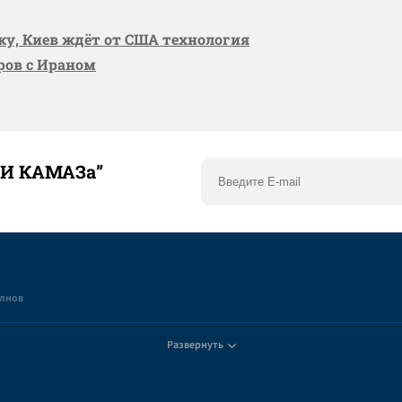
вку, Киев ждёт от США технология
оров с Ираном
ТИ КАМАЗа”
елнов
Развернуть