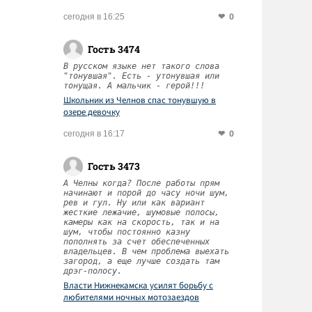
0
сегодня в 16:25
Гость 3474
В русском языке нет такого слова
"тонувшая". Есть - утонувшая или
тонущая. А мальчик - герой!!!
Школьник из Челнов спас тонувшую в
озере девочку
0
сегодня в 16:17
Гость 3473
А Челны когда? После работы прям
начинают и порой до часу ночи шум,
рев и гул. Ну или как вариант
жесткие лежачие, шумовые полосы,
камеры как на скорость, так и на
шум, чтобы постоянно казну
пополнять за счет обеспеченных
владельцев. В чем проблема выехать
загород, а еще лучше создать там
дрэг-полосу.
Власти Нижнекамска усилят борьбу с
любителями ночных мотозаездов