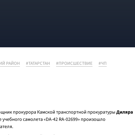
ИЙ РАЙОН
#ТАТАРСТАН
#ПРОИСШЕСТВИЕ
#ЧП
ощник прокурора Камской транспортной прокуратуры
Диляра
е учебного самолета «DA-42 RA-02699» произошло
ателя.