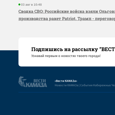
03 авг в 10:48
Сводка СВО: Российские войска взяли Ольго
производства ракет Patriot, Трамп - перегов
Подпишись на рассылку “ВЕС
Узнaвай первым о новостях твоего города!
«Вести КАМАЗа»
Новости КАМАЗа | События Набережных Ч
Полезная информация