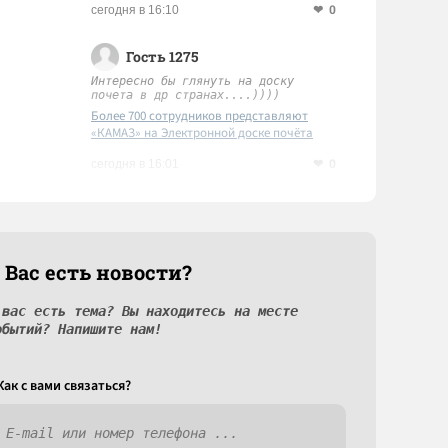
0
сегодня в 16:10
Гость 1275
Интересно бы глянуть на доску
почета в др странах....))))
Более 700 сотрудников представляют
«КАМАЗ» на Электронной доске почёта
Татарстана
0
сегодня в 16:01
 Вас есть новости?
 вас есть тема? Вы находитесь на месте
обытий? Напишите нам!
Как c вами связаться?