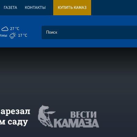
ГАЗЕТА
КОНТАКТЫ
КУПИТЬ КАМАЗ
27 °C
елны
17 °C
арезал
м саду