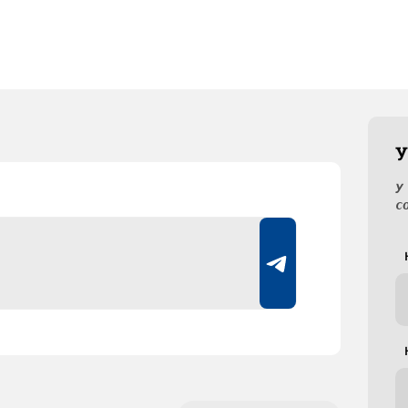
У
У
с