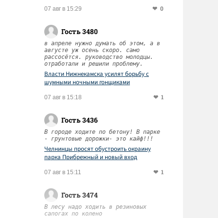
0
07 авг в 15:29
Гость 3480
в апреле нужно думать об этом, а в
августе уж осень скоро. само
рассосётся. руководство молодцы.
отработали и решили проблему.
Власти Нижнекамска усилят борьбу с
шумными ночными гонщиками
1
07 авг в 15:18
Гость 3436
В городе ходите по бетону! В парке
- грунтовые дорожки- это кайф!!!
Челнинцы просят обустроить окраину
парка Прибрежный и новый вход
1
07 авг в 15:11
Гость 3474
В лесу надо ходить в резиновых
сапогах по колено