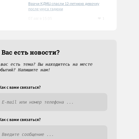
Врачи КДМЦ спасли 12-летнюю девочку
после укуса гадюки
1
07 авг в 15:05
 Вас есть новости?
 вас есть тема? Вы находитесь на месте
обытий? Напишите нам!
Как c вами связаться?
Как c вами связаться?