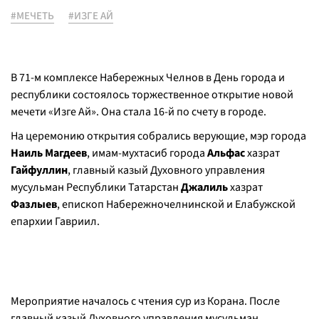
#МЕЧЕТЬ
#ИЗГЕ АЙ
В 71-м комплексе Набережных Челнов в День города и
республики состоялось торжественное открытие новой
мечети «Изге Ай». Она стала 16-й по счету в городе.
На церемонию открытия собрались верующие, мэр города
Наиль Магдеев
, имам-мухтасиб города
Альфас
хазрат
Гайфуллин
, главный казый Духовного управления
мусульман Республики Татарстан
Джалиль
хазрат
Фазлыев
, епископ Набережночелнинской и Елабужской
епархии Гавриил.
Мероприятие началось с чтения сур из Корана. После
главный казый Духовного управления мусульман