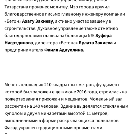
Татарстана произнес молитву. Мэр города вручил
благодарственное письмо главному инженеру компании
«Бетон»
Азату Закиеву
, активно участвовавшему в
строительстве. Духовное управление также отметило
благодарностями главврача больницы №5
Зуфера
Насртдинова
, директора «Бетона»
Булата Закиева
и
предпринимателя
Фаиля Адиуллина.
Мечеть площадью 210 квадратных метров, фундамент
которой был заложен еще в июне 2016 года, строилась на
пожертвования прихожан и меценатов. Молельный зал
рассчитан на 140 человек. Здание выделяется стеклянным
куполом и двумя минаретами высотой 11 метров,
выполненными в форме раскрывающихся тюльпанов.
Фасад украшен традиционными орнаментами.