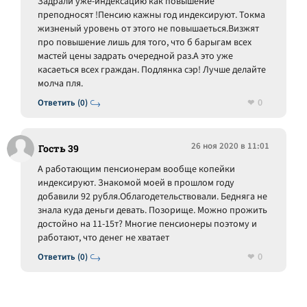
Задрали уже-индексацию как повышение
преподносят !Пенсию кажны год индексируют. Токма
жизненый уровень от этого не повышаеться.Визжят
про повышение лишь для того, что б барыгам всех
мастей цены задрать очередной раз.А это уже
касаеться всех граждан. Подлянка сэр! Лучше делайте
молча пля.
0
Ответить (0)
26 ноя 2020 в 11:01
Гость 39
А работающим пенсионерам вообще копейки
индексируют. Знакомой моей в прошлом году
добавили 92 рубля.Облагодетельствовали. Бедняга не
знала куда деньги девать. Позорище. Можно прожить
достойно на 11-15т? Многие пенсионеры поэтому и
работают, что денег не хватает
0
Ответить (0)