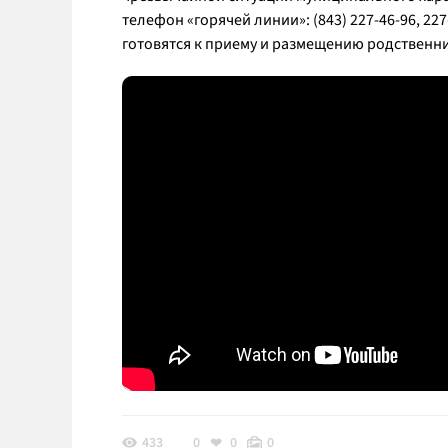
телефон «горячей линии»: (843) 227-46-96, 2
готовятся к приему и размещению родственн
433
0
0
0