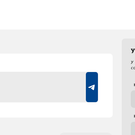
У
У
с