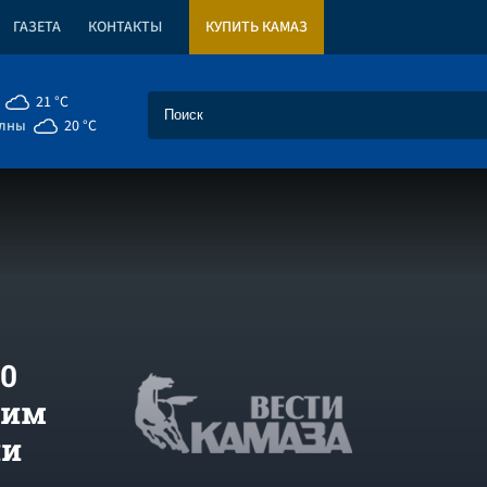
ГАЗЕТА
КОНТАКТЫ
КУПИТЬ КАМАЗ
21 °C
елны
20 °C
10
жим
ии