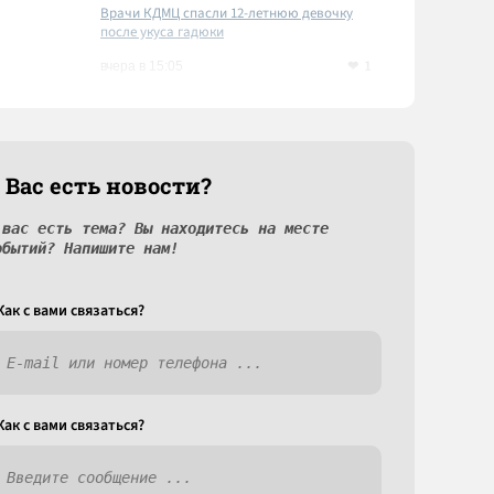
Врачи КДМЦ спасли 12-летнюю девочку
после укуса гадюки
1
вчера в 15:05
 Вас есть новости?
 вас есть тема? Вы находитесь на месте
обытий? Напишите нам!
Как c вами связаться?
Как c вами связаться?