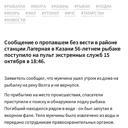
#РЫБАЛКА
#ВОЛГА
#КАЗАНЬ
#РЫБАК
#ЛОДКА
#ЯКОРЬ
#ФАЛ
#УТОНУЛ
#МЧС
#ТАТАРСТАН
#НОВОСТИ
Сообщение о пропавшем без вести в районе
станции Лагерная в Казани 56-летнем рыбаке
поступило на пульт экстренных служб 15
октября в 18:46.
Заявитель сообщил, что мужчина ушел утром из дома на
рыбалку на реку Волга и не вернулся.
По прибытию на место происшествия, спасатели
приступили к поиску и обнаружили лодку рыбака.
Погибший находился рядом в воде - он был запутан в
якорном фале. Тело мужчины было извлечено из воды и
передано сотрудникам правоохранительных органов.