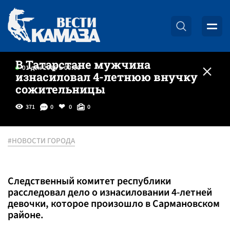
В Татарстане мужчина
01 дек 2016 в 00:00
изнасиловал 4-летнюю внучку
сожительницы
371
0
0
0
#НОВОСТИ ГОРОДА
Следственный комитет республики
расследовал дело о изнасиловании 4-летней
девочки, которое произошло в Сармановском
районе.