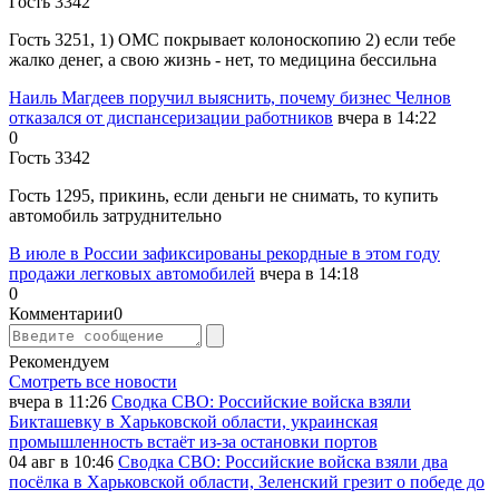
Гость 3342
Гость 3251, 1) ОМС покрывает колоноскопию 2) если тебе
жалко денег, а свою жизнь - нет, то медицина бессильна
Наиль Магдеев поручил выяснить, почему бизнес Челнов
отказался от диспансеризации работников
вчера в 14:22
0
Гость 3342
Гость 1295, прикинь, если деньги не снимать, то купить
автомобиль затруднительно
В июле в России зафиксированы рекордные в этом году
продажи легковых автомобилей
вчера в 14:18
0
Комментарии
0
Рекомендуем
Смотреть все новости
вчера в 11:26
Сводка СВО: Российские войска взяли
Бикташевку в Харьковской области, украинская
промышленность встаёт из-за остановки портов
04 авг в 10:46
Сводка СВО: Российские войска взяли два
посёлка в Харьковской области, Зеленский грезит о победе до