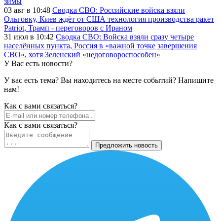
зимы
03 авг в 10:48
Сводка СВО: Российские войска взяли
Ольговку, Киев ждёт от США технология производства ракет
Patriot, Трамп - переговоров с Ираном
31 июл в 10:42
Сводка СВО: Войска взяли сразу четыре
населённых пункта, Россия в «важной точке завершения
СВО», хотя Зеленский «недоговороспособен»
У Вас есть новости?
У вас есть тема? Вы находитесь на месте событий? Напишите
нам!
Как c вами связаться?
Как c вами связаться?
Предложить новость