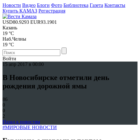
Новости
Видео
Блоги
Фото
Библиотека
Газета
Контакты
Купить КАМАЗ
Регистрация
USD
80.9293
EUR
93.1901
Казань
19 °C
Наб.Челны
19 °C
Войти
15 апр 2017 в 00:00
В Новосибирске отметили день
рождения дорожной ямы
86
0
0
2
Назад к новостям
#МИРОВЫЕ НОВОСТИ