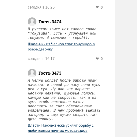
0
сегодня в 16:25
Гость 3474
В русском языке нет такого слова
"тонувшая". Есть - утонувшая или
тонущая. А мальчик - герой!!!
Школьник из Челнов спас тонувшую в
озере девочку
0
сегодня в 16:17
Гость 3473
А Челны когда? После работы прям
начинают и порой до часу ночи шум,
рев и гул. Ну или как вариант
жесткие лежачие, шумовые полосы,
камеры как на скорость, так и на
шум, чтобы постоянно казну
пополнять за счет обеспеченных
владельцев. В чем проблема выехать
загород, а еще лучше создать там
дрэг-полосу.
Власти Нижнекамска усилят борьбу с
любителями ночных мотозаездов