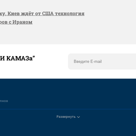
вку, Киев ждёт от США технология
оров с Ираном
ТИ КАМАЗа”
елнов
Развернуть