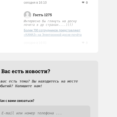
0
сегодня в 16:10
Гость 1275
Интересно бы глянуть на доску
почета в др странах....))))
Более 700 сотрудников представляют
«КАМАЗ» на Электронной доске почёта
Татарстана
0
сегодня в 16:01
 Вас есть новости?
 вас есть тема? Вы находитесь на месте
обытий? Напишите нам!
Как c вами связаться?