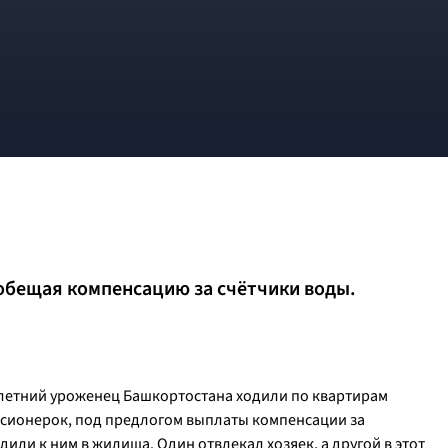
обещая компенсацию за счётчики воды.
-летний уроженец Башкортостана ходили по квартирам
нсионерок, под предлогом выплаты компенсации за
или к ним в жилища. Один отвлекал хозяек, а другой в этот