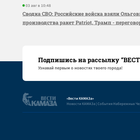
03 авг в 10:48
Сводка СВО: Российские войска взяли Ольго
производства ракет Patriot, Трамп - перегов
Подпишись на рассылку “ВЕС
Узнaвай первым о новостях твоего города!
«Вести КАМАЗа»
Новости КАМАЗа | События Набережных Ч
Полезная информация