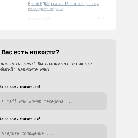
Врачи КДМЦ спасли 12-летнюю девочку
после укуса гадюки
1
вчера в 15:05
 Вас есть новости?
 вас есть тема? Вы находитесь на месте
обытий? Напишите нам!
Как c вами связаться?
Как c вами связаться?