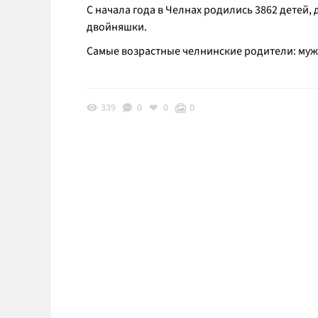
С начала года в Челнах родились 3862 детей, 
двойняшки.
Самые возрастные челнинские родители: мужч
339
0
0
0