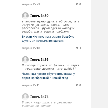
0
вчера в 15:29
Гость 3480
в апреле нужно думать об этом, а в
августе уж осень скоро. само
рассосётся. руководство молодцы.
отработали и решили проблему.
Власти Нижнекамска усилят борьбу с
шумными ночными гонщиками
1
вчера в 15:18
Гость 3436
В городе ходите по бетону! В парке
- грунтовые дорожки- это кайф!!!
Челнинцы просят обустроить окраину
парка Прибрежный и новый вход
0
вчера в 15:11
Гость 3474
В лесу надо ходить в резиновых
сапогах по колено