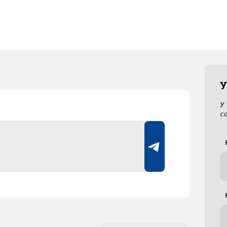
У
У
с