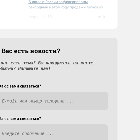
В июле в России зафиксированы
рекордные в этом году продажи легковых
автомобилей
0
вчера в 14:18
 Вас есть новости?
 вас есть тема? Вы находитесь на месте
обытий? Напишите нам!
Как c вами связаться?
Как c вами связаться?