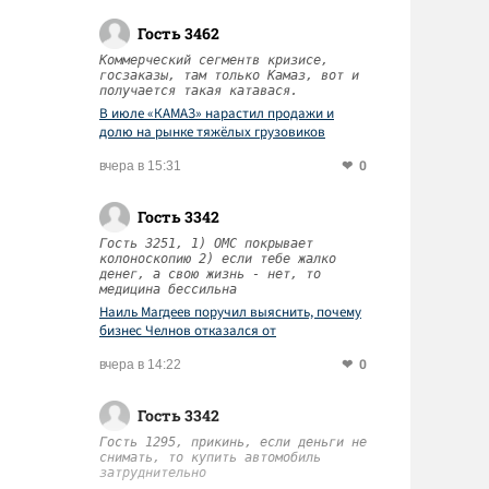
Гость 3462
Коммерческий сегментв кризисе,
госзаказы, там только Камаз, вот и
получается такая катавася.
В июле «КАМАЗ» нарастил продажи и
долю на рынке тяжёлых грузовиков
0
вчера в 15:31
Гость 3342
Гость 3251, 1) ОМС покрывает
колоноскопию 2) если тебе жалко
денег, а свою жизнь - нет, то
медицина бессильна
Наиль Магдеев поручил выяснить, почему
бизнес Челнов отказался от
диспансеризации работников
0
вчера в 14:22
Гость 3342
Гость 1295, прикинь, если деньги не
снимать, то купить автомобиль
затруднительно