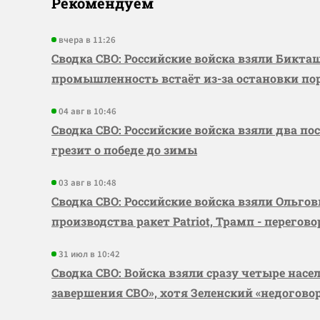
Рекомендуем
вчера в 11:26
Сводка СВО: Российские войска взяли Бикта
промышленность встаёт из-за остановки по
04 авг в 10:46
Сводка СВО: Российские войска взяли два по
грезит о победе до зимы
03 авг в 10:48
Сводка СВО: Российские войска взяли Ольго
производства ракет Patriot, Трамп - перегов
31 июл в 10:42
Сводка СВО: Войска взяли сразу четыре насе
завершения СВО», хотя Зеленский «недогово