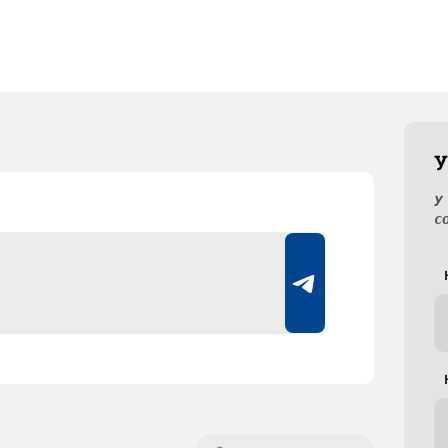
У
У
с