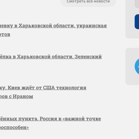
Смотреть все новости
шевку в Харьковской области, украинская
ртов
сёлка в Харьковской области, Зеленский
вку, Киев ждёт от США технология
оров с Ираном
лённых пункта, Россия в «важной точке
роспособен»