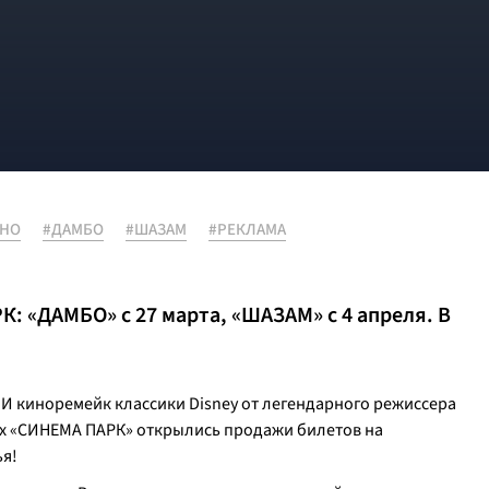
ИНО
#ДАМБО
#ШАЗАМ
#РЕКЛАМА
: «ДАМБО» с 27 марта, «ШАЗАМ» с 4 апреля. В
. И киноремейк классики Disney от легендарного режиссера
рах «СИНЕМА ПАРК» открылись продажи билетов на
ья!