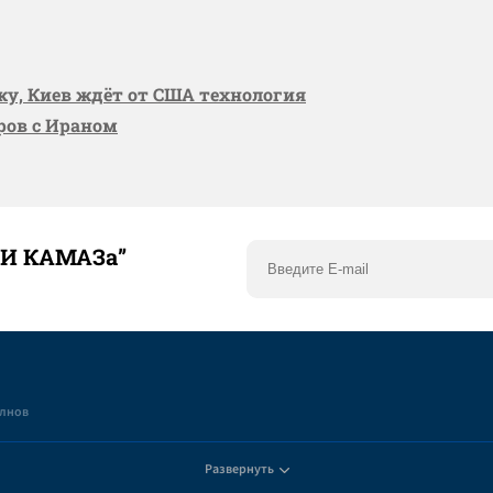
вку, Киев ждёт от США технология
оров с Ираном
ТИ КАМАЗа”
елнов
Развернуть