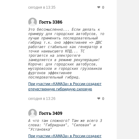
0
сегодня в 13:35
Гость 3386
Это бессмысленно... Если делать к
примеру для городских автобусов, то
лучше применить последовательный
гибрид т.к. оно эффективнее => ДВС
работает стабильно как генератор в
точке наивысшего КПД... ТС
трогается на электротяге
замедляется в режиме рекуперации!
Короче: для городских автобусов,
мусоровозов и городских грузовиков
фургонов эффективнее
последовательный гибрид.
При участии «КАМАЗа» в России создают
отечественную гибридную силовую
установку
0
сегодня в 13:26
Гость 3409
А что там сложного? Там же всего 3
слова: "Гибридная", "Силовая" и
"Установка"
При участии «КАМАЗа» в России создают