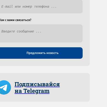
Как c вами связаться?
Предложить новость
Подписывайся
на Telegram