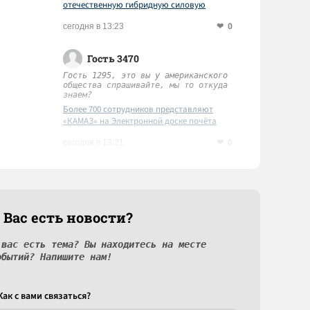
отечественную гибридную силовую
установку
0
сегодня в 13:23
Гость 3470
Гость 1295, это вы у американского
общества спрашивайте, мы то откуда
знаем?
Более 700 сотрудников представляют
«КАМАЗ» на Электронной доске почёта
Татарстана
0
сегодня в 13:21
 Вас есть новости?
 вас есть тема? Вы находитесь на месте
обытий? Напишите нам!
Как c вами связаться?