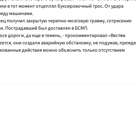
ки в тот момент отцеплял буксировочный трос. От удара
ежду машинами.
нец получил закрытую черепно-мозговую травму, сотрясение
и. Пострадавший был доставлен в БСМП.
осе дороги, да еще в темень, - прокомментировал «Вестям
еется, они создали аварийную обстановку, не подумав, прежде
искованные действия можно объяснить только отсутствием