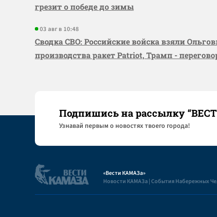
грезит о победе до зимы
03 авг в 10:48
Сводка СВО: Российские войска взяли Ольго
производства ракет Patriot, Трамп - перегов
Подпишись на рассылку “ВЕС
Узнaвай первым о новостях твоего города!
«Вести КАМАЗа»
Новости КАМАЗа | События Набережных Ч