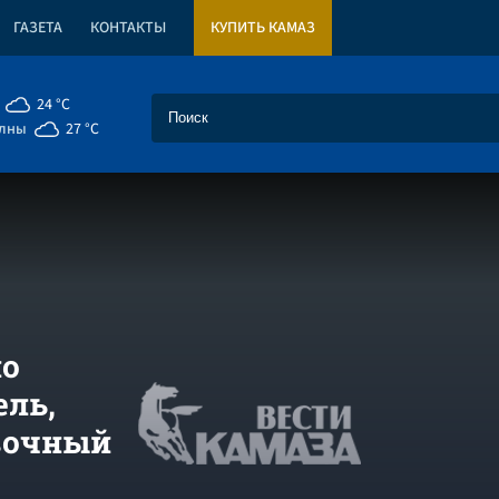
ГАЗЕТА
КОНТАКТЫ
КУПИТЬ КАМАЗ
24 °C
елны
27 °C
но
ель,
вочный