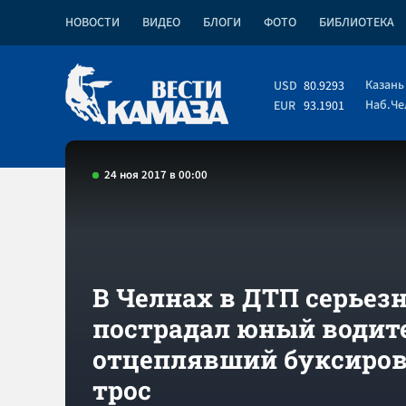
НОВОСТИ
ВИДЕО
БЛОГИ
ФОТО
БИБЛИОТЕКА
Казань
USD
80.9293
Наб.Ч
EUR
93.1901
24 ноя 2017 в 00:00
В Челнах в ДТП серьез
пострадал юный водит
отцеплявший буксиро
трос