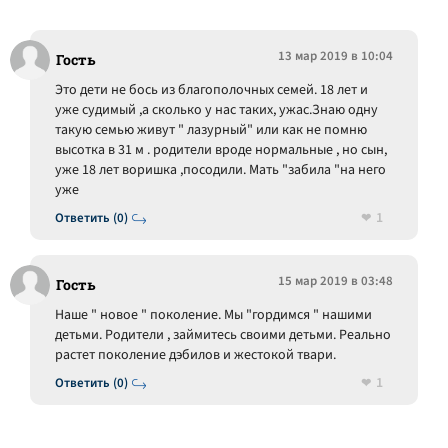
13 мар 2019 в 10:04
Гость
Это дети не бось из благополочных семей. 18 лет и
уже судимый ,а сколько у нас таких, ужас.Знаю одну
такую семью живут " лазурный" или как не помню
высотка в 31 м . родители вроде нормальные , но сын,
уже 18 лет воришка ,посодили. Мать "забила "на него
уже
1
Ответить (0)
15 мар 2019 в 03:48
Гость
Наше " новое " поколение. Мы "гордимся " нашими
детьми. Родители , займитесь своими детьми. Реально
растет поколение дэбилов и жестокой твари.
1
Ответить (0)