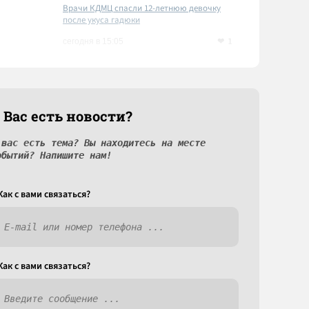
Врачи КДМЦ спасли 12-летнюю девочку
после укуса гадюки
1
сегодня в 15:05
 Вас есть новости?
 вас есть тема? Вы находитесь на месте
обытий? Напишите нам!
Как c вами связаться?
Как c вами связаться?