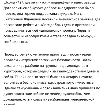
Школа № 27, где он учится, – подшефная нашего завода.
Договориться об «уроке доброты» с директором было
просто, она горячо поддержала эту идею. Мы с
Екатериной Ждановой посетили внеклассное занятие, где
рассказали ребятам о «Лиге добрых дел» и пригласили
присоединиться к её «школьному» проекту. Первым
совместным мероприятием и стала поездка в «Азиру», –
сообщила она.
Перед встречей с жителями приюта для посетителей
провели инструктаж по технике безопасности. Затем
школьников разбили на группы под руководством
кураторов, которые следили за взаимодействием детей и
собак. Такой наплыв гостей бывает в «Азире» нечасто,
волонтёры беспокоились, как отреагируют животные.
Однако тем усиленный поток внимания явно пришёлся по
душе: приютские собаки не менее дружелюбны, чем
домашние, хоть и совсем не избалованы человеческой