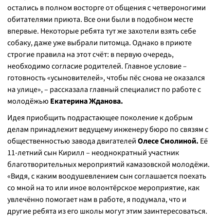
остались в полном восторге от общения с четвероногими
обитателями приюта. Все они были в подобном месте
впервые. Некоторые ребята тут же захотели взять себе
собаку, даже уже выбрали питомца. Однако в приюте
строгие правила на этот счёт: в первую очередь,
необходимо согласие родителей. Главное условие –
готовность «усыновителей», чтобы пёс снова не оказался
на улице», – рассказала главный специалист по работе с
молодёжью
Екатерина Жданова.
Идея приобщить подрастающее поколение к добрым
делам принадлежит ведущему инженеру бюро по связям с
общественностью завода двигателей
Олесе Смолиной.
Её
11-летний сын Кирилл – неоднократный участник
благотворительных мероприятий камазовской молодёжи.
«Видя, с каким воодушевлением сын соглашается поехать
со мной на то или иное волонтёрское мероприятие, как
увлечённо помогает нам в работе, я подумала, что и
другие ребята из его школы могут этим заинтересоваться.