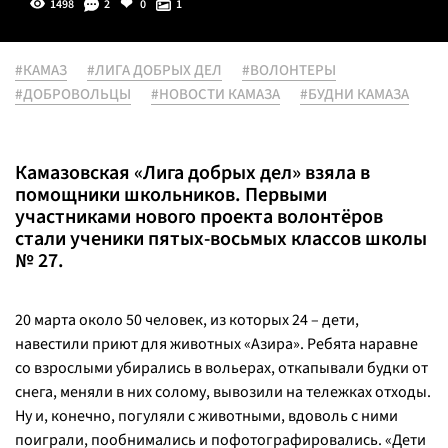
1498
2
0
1
#КАМАЗ
#ЛИГА ДОБРЫХ ДЕЛ
#ВОЛОНТЕРЫ
#ДОБРОВОЛЬЦЫ
#НОВОСТИ КАМАЗА
#БУДНИ КАМАЗА
Камазовская «Лига добрых дел» взяла в
помощники школьников. Первыми
участниками нового проекта волонтёров
стали ученики пятых-восьмых классов школы
№ 27.
20 марта около 50 человек, из которых 24 – дети,
навестили приют для животных «Азира». Ребята наравне
со взрослыми убирались в вольерах, откапывали будки от
снега, меняли в них солому, вывозили на тележках отходы.
Ну и, конечно, погуляли с животными, вдоволь с ними
поиграли, пообнимались и пофотографировались. «Дети