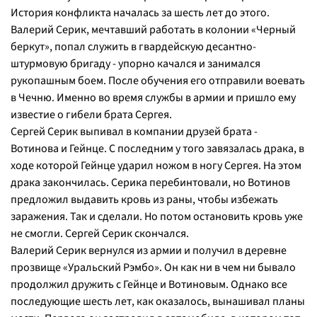
История конфликта началась за шесть лет до этого.
Валерий Серик, мечтавший работать в колонии «Черный
беркут», попал служить в гвардейскую десантно-
штурмовую бригаду - упорно качался и занимался
рукопашным боем. После обучения его отправили воевать
в Чечню. Именно во время службы в армии и пришло ему
известие о гибели брата Сергея.
Сергей Серик выпивал в компании друзей брата -
Вотинова и Гейнце. С последним у того завязалась драка, в
ходе которой Гейнце ударил ножом в ногу Сергея. На этом
драка закончилась. Серика перебинтовали, но Вотинов
предложил выдавить кровь из раны, чтобы избежать
заражения. Так и сделали. Но потом остановить кровь уже
не смогли. Сергей Серик скончался.
Валерий Серик вернулся из армии и получил в деревне
прозвище «Уральский Рэмбо». Он как ни в чем ни бывало
продолжил дружить с Гейнце и Вотиновым. Однако все
последующие шесть лет, как оказалось, вынашивал планы