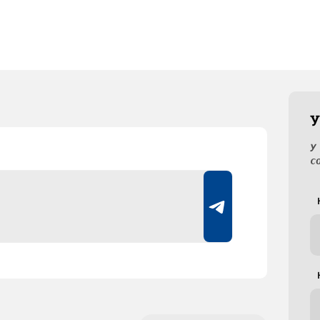
У
У
с