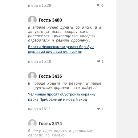
0
вчера в 15:29
Гость 3480
в апреле нужно думать об этом, а в
августе уж осень скоро. само
рассосётся. руководство молодцы.
отработали и решили проблему.
Власти Нижнекамска усилят борьбу с
шумными ночными гонщиками
1
вчера в 15:18
Гость 3436
В городе ходите по бетону! В парке
- грунтовые дорожки- это кайф!!!
Челнинцы просят обустроить окраину
парка Прибрежный и новый вход
1
вчера в 15:11
Гость 3474
В лесу надо ходить в резиновых
сапогах по колено