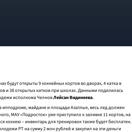
ах будут открыты 9 хоккейных кортов во дворах, 4 катка в
тов и 38 открытых катков при школах. Данными поделилась
лодежи исполкома Челнов
Лейсан Видинеева
.
а ипподроме, майдане и площади Азатлык, весь лед должен
ого, МАУ «Подросток» уже приступило к заливке 11 кортов, на
я хоккею – инвентарь для тренировок также будет бесплатен.
лодежи РТ на сумму 2 млн рублей и закупил на эти деньги