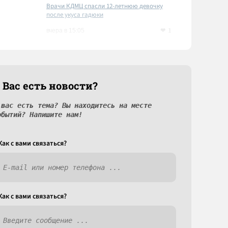
Врачи КДМЦ спасли 12-летнюю девочку
после укуса гадюки
1
вчера в 15:05
 Вас есть новости?
 вас есть тема? Вы находитесь на месте
обытий? Напишите нам!
Как c вами связаться?
Как c вами связаться?