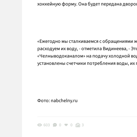
хоккейную форму. Она будет передана дворо
«Ежегодно мы сталкиваемся с обращениями жи
расходуем их воду, - отметила Видинеева, - Э
«Челныводоканалом» на подачу холодной вод
установлены счетчики потребления воды, их 
Фото:
nabchelny.ru
603
0
0
3