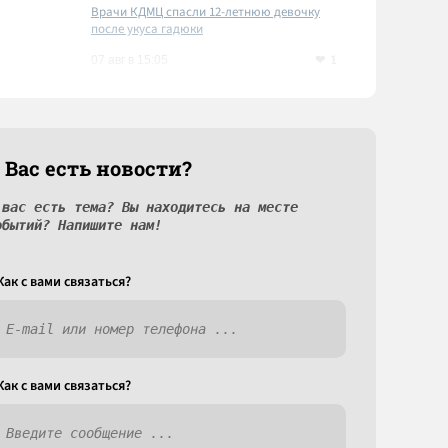
Врачи КДМЦ спасли 12-летнюю девочку
после укуса гадюки
1
07 авг в 15:05
 Вас есть новости?
 вас есть тема? Вы находитесь на месте
обытий? Напишите нам!
Как c вами связаться?
Как c вами связаться?