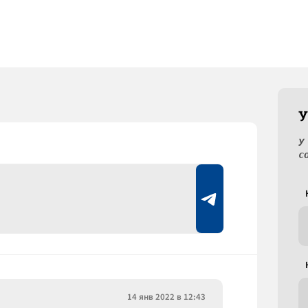
У
У
с
14 янв 2022 в 12:43