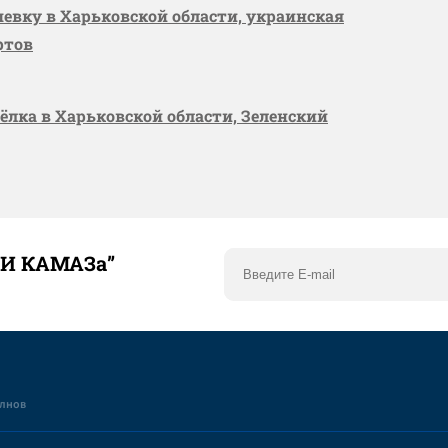
шевку в Харьковской области, украинская
ртов
сёлка в Харьковской области, Зеленский
ТИ КАМАЗа”
елнов