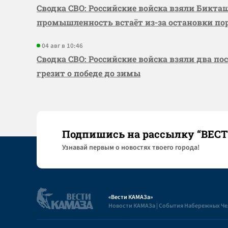
Сводка СВО: Российские войска взяли Бикта
промышленность встаёт из-за остановки по
04 авг в 10:46
Сводка СВО: Российские войска взяли два по
грезит о победе до зимы
Подпишись на рассылку “ВЕС
Узнaвай первым о новостях твоего города!
«Вести КАМАЗа»
Новости КАМАЗа | События Набережных Ч