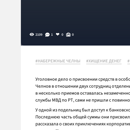
2109
1
0
0
#НАБЕРЕЖНЫЕ ЧЕЛНЫ
#ХИЩЕНИЕ ДЕНЕГ
#
Уголовное дело о присвоении средств в осо
Челнов в отношении двух сотрудниц отделени
в несколько приемов оставалась незамеченн
службы МВД по РТ, сами не пришли с повинно
У одной из подельниц был доступ к банковск
Последнюю часть общей суммы они присвоили
рассказала о своих приключениях корпорати