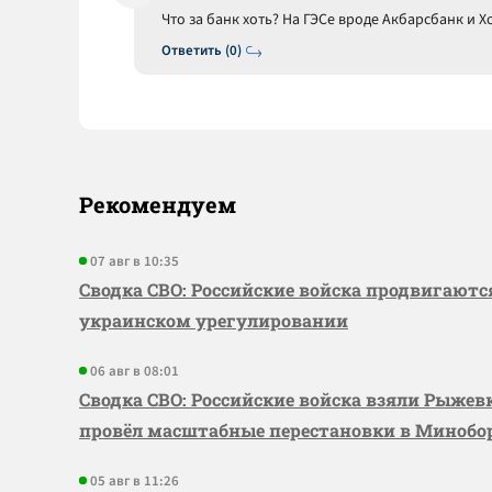
Что за банк хоть? На ГЭСе вроде Акбарсбанк и Х
Ответить (0)
Рекомендуем
07 авг в 10:35
Сводка СВО: Российские войска продвигаютс
украинском урегулировании
06 авг в 08:01
Сводка СВО: Российские войска взяли Рыже
провёл масштабные перестановки в Миноб
05 авг в 11:26