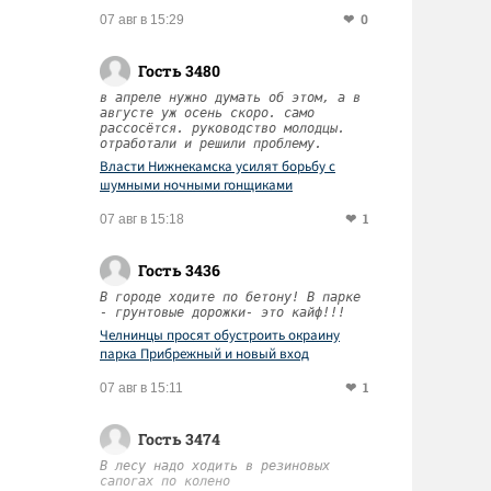
0
07 авг в 15:29
Гость 3480
в апреле нужно думать об этом, а в
августе уж осень скоро. само
рассосётся. руководство молодцы.
отработали и решили проблему.
Власти Нижнекамска усилят борьбу с
шумными ночными гонщиками
1
07 авг в 15:18
Гость 3436
В городе ходите по бетону! В парке
- грунтовые дорожки- это кайф!!!
Челнинцы просят обустроить окраину
парка Прибрежный и новый вход
1
07 авг в 15:11
Гость 3474
В лесу надо ходить в резиновых
сапогах по колено