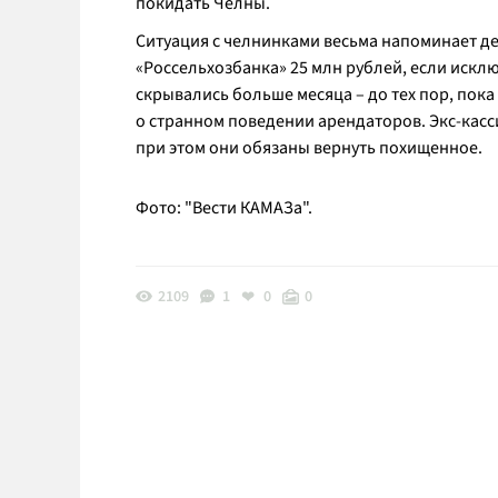
покидать Челны.
Ситуация с челнинками весьма напоминает 
«Россельхозбанка» 25 млн рублей, если искл
скрывались больше месяца – до тех пор, пока
о странном поведении арендаторов. Экс-касси
при этом они обязаны вернуть похищенное.
Фото: "Вести КАМАЗа".
2109
1
0
0