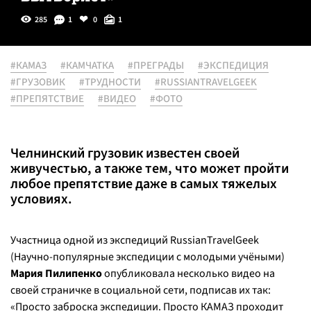
285
1
0
1
#КАМАЗ
#КАМЧАТКА
#ПРЕГРАДЫ
#ЭКСПЕДИЦИЯ
#ГРУЗОВИК
#ТРУДНОСТИ
#RUSSIANTRAVELGEEK
#ПРЕПЯТСТВИЕ
#ВИДЕО
#ФОТО
Челнинский грузовик известен своей
живучестью, а также тем, что может пройти
любое препятствие даже в самых тяжелых
условиях.
Участница одной из экспедиций RussianTravelGeek
(Научно-популярные экспедиции с молодыми учёными)
Мария Пилипенко
опубликовала несколько видео на
своей страничке в социальной сети, подписав их так:
«Просто заброска экспедиции. Просто КАМАЗ проходит