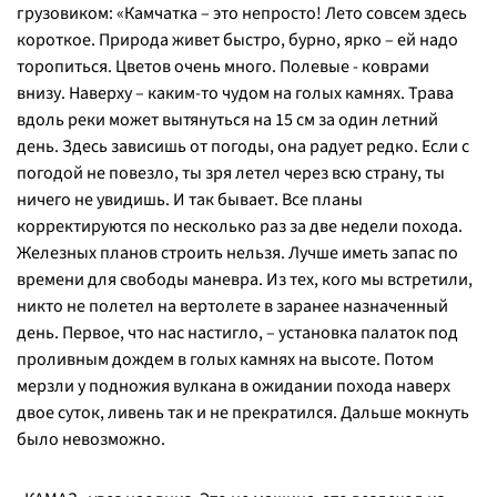
грузовиком: «Камчатка – это непросто! Лето совсем здесь
короткое. Природа живет быстро, бурно, ярко – ей надо
торопиться. Цветов очень много. Полевые - коврами
внизу. Наверху – каким-то чудом на голых камнях. Трава
вдоль реки может вытянуться на 15 см за один летний
день. Здесь зависишь от погоды, она радует редко. Если с
погодой не повезло, ты зря летел через всю страну, ты
ничего не увидишь. И так бывает. Все планы
корректируются по несколько раз за две недели похода.
Железных планов строить нельзя. Лучше иметь запас по
времени для свободы маневра. Из тех, кого мы встретили,
никто не полетел на вертолете в заранее назначенный
день. Первое, что нас настигло, – установка палаток под
проливным дождем в голых камнях на высоте. Потом
мерзли у подножия вулкана в ожидании похода наверх
двое суток, ливень так и не прекратился. Дальше мокнуть
было невозможно.