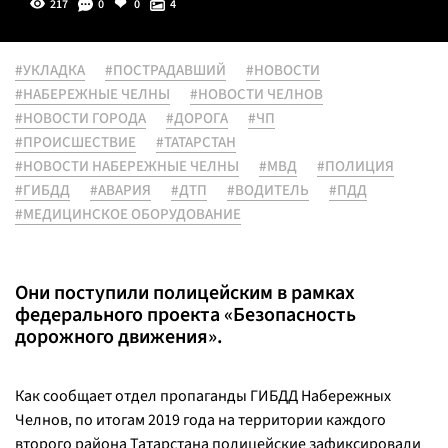
217
0
0
4
#УКЛАДКА
#ПОСТРАДАВШИЙ
#НОВОСТИ
#НАБЕРЕЖНЫЕ ЧЕЛНЫ
#НОВОСТИ ЧЕЛНОВ
#НОВОСТИ ГОРОДА
#ДОРОГА
#ЧП
#ПРОИСШЕСТВИЕ
#ТАТАРСТАН
#НОВОСТИ НАБЕРЕЖНЫЕ ЧЕЛНЫ
#МВД
#ПОЛИЦИЯ
#ГИБДД
#АВАРИЯ
#ДТП
#ВОДИТЕЛЬ
#ПДД
#МЕДИЦИНСКОЕ ОБОРУДОВАНИЕ
Они поступили полицейским в рамках
федерального проекта «Безопасность
дорожного движения».
Как сообщает отдел пропаганды ГИБДД Набережных
Челнов, по итогам 2019 года на территории каждого
второго района Татарстана полицейские зафиксировали