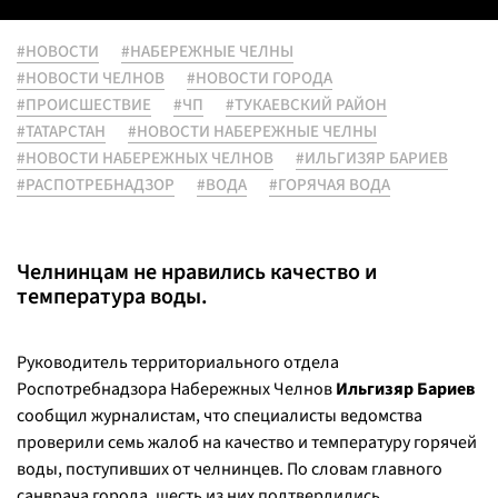
#НОВОСТИ
#НАБЕРЕЖНЫЕ ЧЕЛНЫ
#НОВОСТИ ЧЕЛНОВ
#НОВОСТИ ГОРОДА
#ПРОИСШЕСТВИЕ
#ЧП
#ТУКАЕВСКИЙ РАЙОН
#ТАТАРСТАН
#НОВОСТИ НАБЕРЕЖНЫЕ ЧЕЛНЫ
#НОВОСТИ НАБЕРЕЖНЫХ ЧЕЛНОВ
#ИЛЬГИЗЯР БАРИЕВ
#РАСПОТРЕБНАДЗОР
#ВОДА
#ГОРЯЧАЯ ВОДА
Челнинцам не нравились качество и
температура воды.
Руководитель территориального отдела
Роспотребнадзора Набережных Челнов
Ильгизяр Бариев
сообщил журналистам, что специалисты ведомства
проверили семь жалоб на качество и температуру горячей
воды, поступивших от челнинцев. По словам главного
санврача города, шесть из них подтвердились.