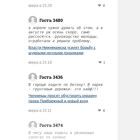
0
вчера в 15:29
Гость 3480
в апреле нужно думать об этом, а в
августе уж осень скоро. само
рассосётся. руководство молодцы.
отработали и решили проблему.
Власти Нижнекамска усилят борьбу с
шумными ночными гонщиками
1
вчера в 15:18
Гость 3436
В городе ходите по бетону! В парке
- грунтовые дорожки- это кайф!!!
Челнинцы просят обустроить окраину
парка Прибрежный и новый вход
0
вчера в 15:11
Гость 3474
В лесу надо ходить в резиновых
сапогах по колено