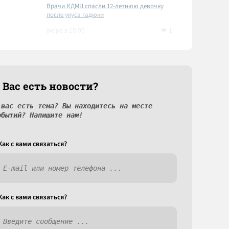
Врачи КДМЦ спасли 12-летнюю девочку
после укуса гадюки
1
вчера в 15:05
 Вас есть новости?
 вас есть тема? Вы находитесь на месте
обытий? Напишите нам!
Как c вами связаться?
Как c вами связаться?