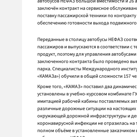
автобусов НЕФАЗ большой вместимости и 26 а
заключён контракт на сервисное обслуживани
поставку пассажирской техники по контракту 
обеспечению готовности выхода подвижного 
Переданные в столицу автобусы НЕФАЗ соотв
пассажиров и выпускаются в соответствии с 
продукт, поэтому для управления автобусами
заключенного контракта было проведено вые
парка. Специалисты Международного институт
«КАМАЗа») обучили в общей сложности 157 ч
Кроме того, «КАМАЗ» поставил два динамичес
установлены в учебно-курсовом комбинате Г
имитацией рабочей кабины поставляемых ав
различные дорожные ситуации на настоящих
окружающей дорожной инфраструктуры и дей
коронавирусной инфекции не отразилась на т
полном объёме в установленные заказчиком с