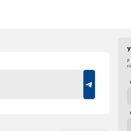
У
У
с