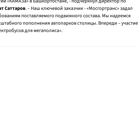
тии «КАМАЗа» в Башкортостане
, - подчеркнул директор по
ат Саттаров
. – Наш ключевой заказчик -
«Мосгортранс» задал
ебованиям поставляемого подвижного состава. Мы надеемся
сштабного пополнения автопарков столицы. Впереди – участие
лектробусов для мегаполиса
».