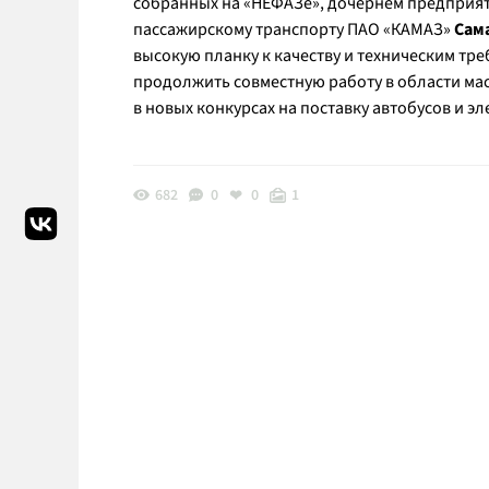
собранных на «НЕФАЗе», дочернем предприя
пассажирскому транспорту ПАО «КАМАЗ»
Сам
высокую планку к качеству и техническим тр
продолжить совместную работу в области ма
в новых конкурсах на поставку автобусов и э
682
0
0
1