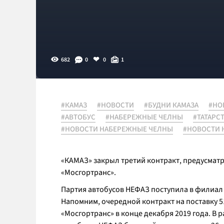
682
0
0
1
#КАМАЗ
#НОВОСТИ
#БУДНИ КАМАЗА
#НО
#АВТОБУС
#НАБЕРЕЖНЫЕ ЧЕЛНЫ
#ТАТАРС
#НОВОСТИ НАБЕРЕЖНЫЕ ЧЕЛНЫ
#НОВОСТИ 
«КАМАЗ» закрыл третий контракт, предусматр
«Мосгортранс».
Партия автобусов НЕФАЗ поступила в филиал
Напомним, очередной контракт на поставку 5
«Мосгортранс» в конце декабря 2019 года. В 