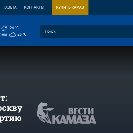
ГАЗЕТА
КОНТАКТЫ
КУПИТЬ КАМАЗ
24 °C
елны
26 °C
т:
оскву
артию