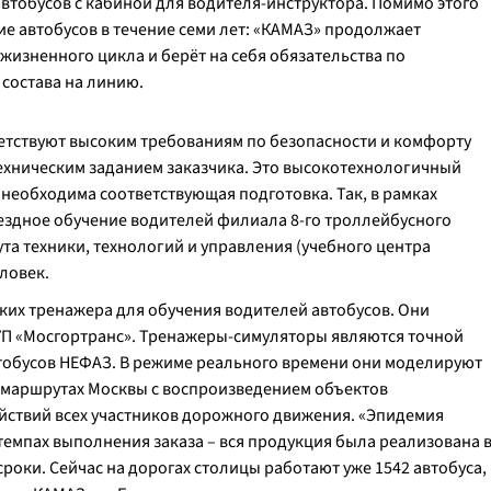
втобусов с кабиной для водителя-инструктора. Помимо этого
е автобусов в течение семи лет: «КАМАЗ» продолжает
жизненного цикла и берёт на себя обязательства по
состава на линию.
етствуют высоким требованиям по безопасности и комфорту
техническим заданием заказчика. Это высокотехнологичный
 необходима соответствующая подготовка. Так, в рамках
здное обучение водителей филиала 8-го троллейбусного
а техники, технологий и управления (учебного центра
еловек.
ких тренажера для обучения водителей автобусов. Они
УП «Мосгортранс». Тренажеры-симуляторы являются точной
тобусов НЕФАЗ. В режиме реального времени они моделируют
 маршрутах Москвы с воспроизведением объектов
ствий всех участников дорожного движения. «
Эпидемия
емпах выполнения заказа – вся продукция была реализована 
роки. Сейчас на дорогах столицы работают уже 1542 автобуса,